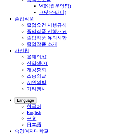
WIN(웹운영팀)
코딧(스터디)
졸업작품
졸업요건 시행규칙
졸업작품 진행개요
졸업작품 유의사항
졸업작품 소개
사진첩
올해의AI
신입생OT
개강총회
스승의날
AI인의밤
기타행사
Language
한국어
English
中文
日本語
숙명여자대학교