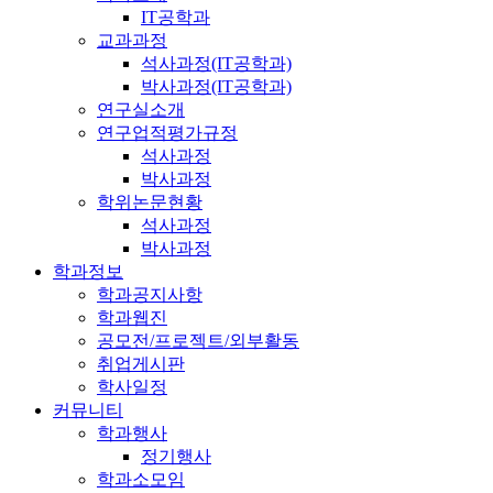
IT공학과
교과과정
석사과정(IT공학과)
박사과정(IT공학과)
연구실소개
연구업적평가규정
석사과정
박사과정
학위논문현황
석사과정
박사과정
학과정보
학과공지사항
학과웹진
공모전/프로젝트/외부활동
취업게시판
학사일정
커뮤니티
학과행사
정기행사
학과소모임