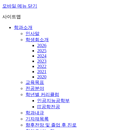
모바일 메뉴 닫기
사이트맵
학과소개
인사말
학생회소개
2026
2025
2024
2023
2022
2021
2020
교육목표
전공분야
학년별 커리큘럼
인공지능공학부
IT공학전공
학과내규
기자재목록
향후전망 및 졸업 후 진로