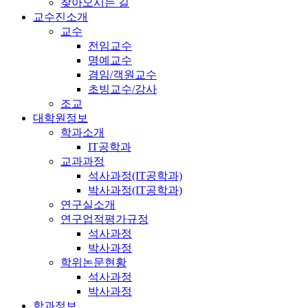
찾아오시는 길
교수진소개
교수
전임교수
명예교수
겸임/객원교수
초빙교수/강사
조교
대학원정보
학과소개
IT공학과
교과과정
석사과정(IT공학과)
박사과정(IT공학과)
연구실소개
연구업적평가규정
석사과정
박사과정
학위논문현황
석사과정
박사과정
학과정보