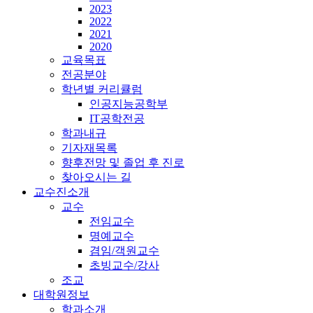
2023
2022
2021
2020
교육목표
전공분야
학년별 커리큘럼
인공지능공학부
IT공학전공
학과내규
기자재목록
향후전망 및 졸업 후 진로
찾아오시는 길
교수진소개
교수
전임교수
명예교수
겸임/객원교수
초빙교수/강사
조교
대학원정보
학과소개