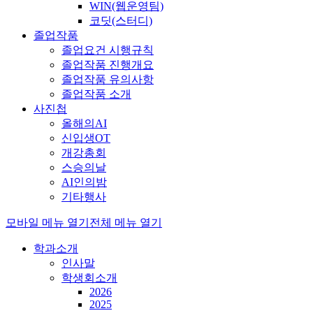
WIN(웹운영팀)
코딧(스터디)
졸업작품
졸업요건 시행규칙
졸업작품 진행개요
졸업작품 유의사항
졸업작품 소개
사진첩
올해의AI
신입생OT
개강총회
스승의날
AI인의밤
기타행사
모바일 메뉴 열기
전체 메뉴 열기
학과소개
인사말
학생회소개
2026
2025