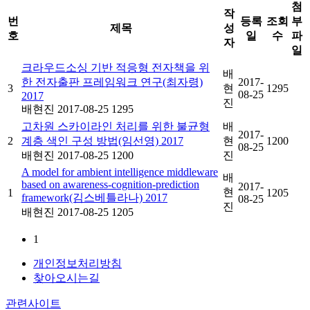
첨
작
번
등록
조회
부
제목
성
호
일
수
파
자
일
크라우드소싱 기반 적응형 전자책을 위
배
한 전자출판 프레임워크 연구(최자령)
2017-
3
현
1295
08-25
2017
진
배현진
2017-08-25
1295
고차원 스카이라인 처리를 위한 불균형
배
2017-
2
계층 색인 구성 방법(임선영) 2017
현
1200
08-25
배현진
2017-08-25
1200
진
A model for ambient intelligence middleware
배
based on awareness-cognition-prediction
2017-
현
1
1205
framework(김스베틀라나) 2017
08-25
진
배현진
2017-08-25
1205
1
개인정보처리방침
찾아오시는길
관련사이트