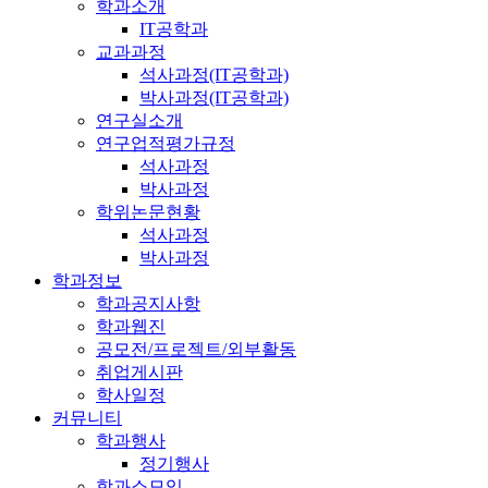
학과소개
IT공학과
교과과정
석사과정(IT공학과)
박사과정(IT공학과)
연구실소개
연구업적평가규정
석사과정
박사과정
학위논문현황
석사과정
박사과정
학과정보
학과공지사항
학과웹진
공모전/프로젝트/외부활동
취업게시판
학사일정
커뮤니티
학과행사
정기행사
학과소모임