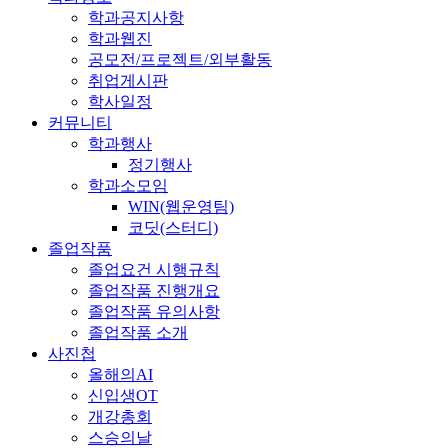
학과공지사항
학과웹진
공모전/프로젝트/외부활동
취업게시판
학사일정
커뮤니티
학과행사
정기행사
학과소모임
WIN(웹운영팀)
코딧(스터디)
졸업작품
졸업요건 시행규칙
졸업작품 진행개요
졸업작품 유의사항
졸업작품 소개
사진첩
올해의AI
신입생OT
개강총회
스승의날