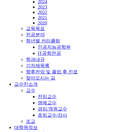
2024
2023
2022
2021
2020
교육목표
전공분야
학년별 커리큘럼
인공지능공학부
IT공학전공
학과내규
기자재목록
향후전망 및 졸업 후 진로
찾아오시는 길
교수진소개
교수
전임교수
명예교수
겸임/객원교수
초빙교수/강사
조교
대학원정보