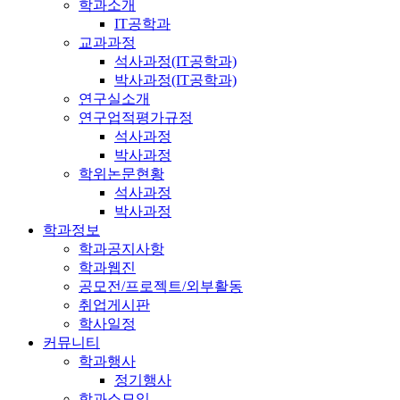
학과소개
IT공학과
교과과정
석사과정(IT공학과)
박사과정(IT공학과)
연구실소개
연구업적평가규정
석사과정
박사과정
학위논문현황
석사과정
박사과정
학과정보
학과공지사항
학과웹진
공모전/프로젝트/외부활동
취업게시판
학사일정
커뮤니티
학과행사
정기행사
학과소모임