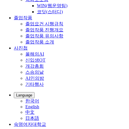
WIN(웹운영팀)
코딧(스터디)
졸업작품
졸업요건 시행규칙
졸업작품 진행개요
졸업작품 유의사항
졸업작품 소개
사진첩
올해의AI
신입생OT
개강총회
스승의날
AI인의밤
기타행사
Language
한국어
English
中文
日本語
숙명여자대학교