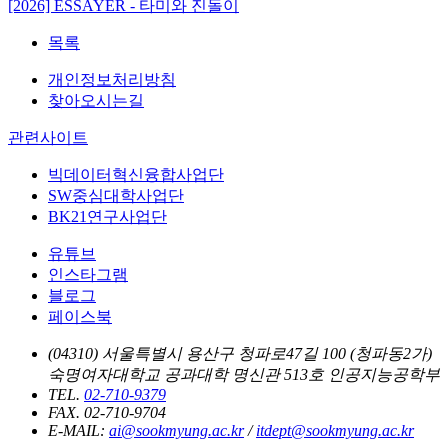
[2026] ESSAYER - 타미와 진돌이
목록
개인정보처리방침
찾아오시는길
관련사이트
빅데이터혁신융합사업단
SW중심대학사업단
BK21연구사업단
유튜브
인스타그램
블로그
페이스북
(04310) 서울특별시 용산구 청파로47길 100 (청파동2가)
숙명여자대학교 공과대학 명신관 513호 인공지능공학부
TEL.
02-710-9379
FAX. 02-710-9704
E-MAIL:
ai@sookmyung.ac.kr
/
itdept@sookmyung.ac.kr