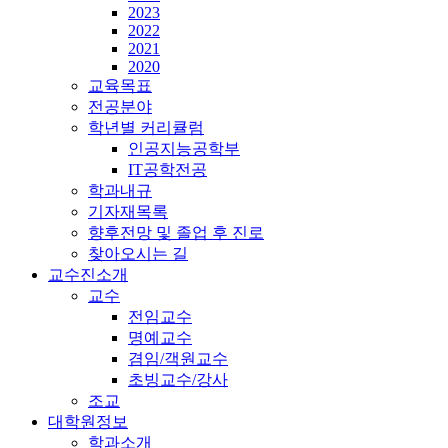
2023
2022
2021
2020
교육목표
전공분야
학년별 커리큘럼
인공지능공학부
IT공학전공
학과내규
기자재목록
향후전망 및 졸업 후 진로
찾아오시는 길
교수진소개
교수
전임교수
명예교수
겸임/객원교수
초빙교수/강사
조교
대학원정보
학과소개