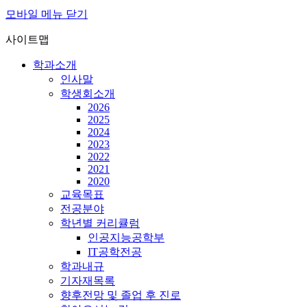
모바일 메뉴 닫기
사이트맵
학과소개
인사말
학생회소개
2026
2025
2024
2023
2022
2021
2020
교육목표
전공분야
학년별 커리큘럼
인공지능공학부
IT공학전공
학과내규
기자재목록
향후전망 및 졸업 후 진로