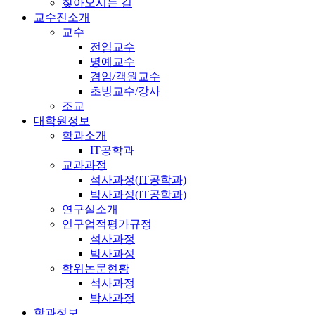
찾아오시는 길
교수진소개
교수
전임교수
명예교수
겸임/객원교수
초빙교수/강사
조교
대학원정보
학과소개
IT공학과
교과과정
석사과정(IT공학과)
박사과정(IT공학과)
연구실소개
연구업적평가규정
석사과정
박사과정
학위논문현황
석사과정
박사과정
학과정보