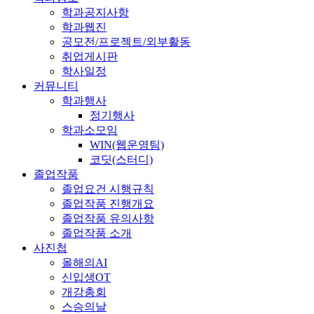
학과공지사항
학과웹진
공모전/프로젝트/외부활동
취업게시판
학사일정
커뮤니티
학과행사
정기행사
학과소모임
WIN(웹운영팀)
코딧(스터디)
졸업작품
졸업요건 시행규칙
졸업작품 진행개요
졸업작품 유의사항
졸업작품 소개
사진첩
올해의AI
신입생OT
개강총회
스승의날