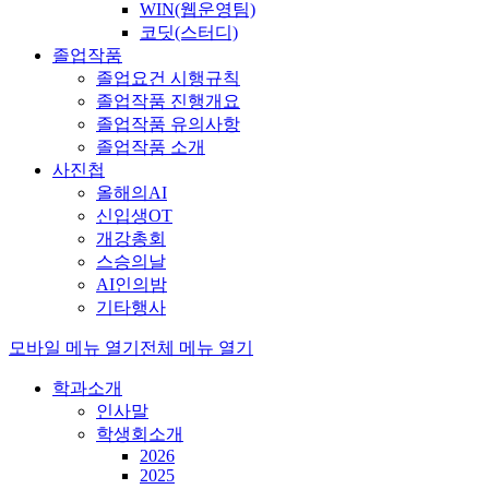
WIN(웹운영팀)
코딧(스터디)
졸업작품
졸업요건 시행규칙
졸업작품 진행개요
졸업작품 유의사항
졸업작품 소개
사진첩
올해의AI
신입생OT
개강총회
스승의날
AI인의밤
기타행사
모바일 메뉴 열기
전체 메뉴 열기
학과소개
인사말
학생회소개
2026
2025