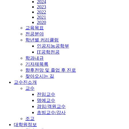
2024
2023
2022
2021
2020
교육목표
전공분야
학년별 커리큘럼
인공지능공학부
IT공학전공
학과내규
기자재목록
향후전망 및 졸업 후 진로
찾아오시는 길
교수진소개
교수
전임교수
명예교수
겸임/객원교수
초빙교수/강사
조교
대학원정보