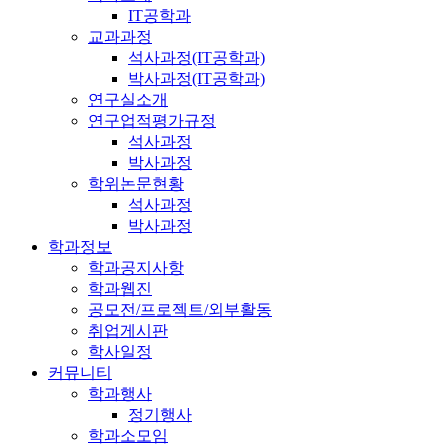
IT공학과
교과과정
석사과정(IT공학과)
박사과정(IT공학과)
연구실소개
연구업적평가규정
석사과정
박사과정
학위논문현황
석사과정
박사과정
학과정보
학과공지사항
학과웹진
공모전/프로젝트/외부활동
취업게시판
학사일정
커뮤니티
학과행사
정기행사
학과소모임