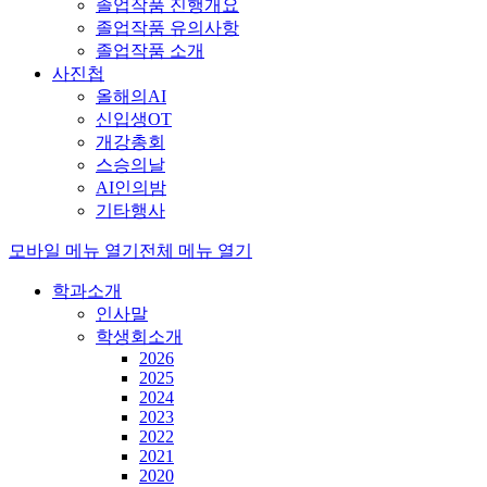
졸업작품 진행개요
졸업작품 유의사항
졸업작품 소개
사진첩
올해의AI
신입생OT
개강총회
스승의날
AI인의밤
기타행사
모바일 메뉴 열기
전체 메뉴 열기
학과소개
인사말
학생회소개
2026
2025
2024
2023
2022
2021
2020