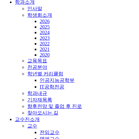
학과소개
인사말
학생회소개
2026
2025
2024
2023
2022
2021
2020
교육목표
전공분야
학년별 커리큘럼
인공지능공학부
IT공학전공
학과내규
기자재목록
향후전망 및 졸업 후 진로
찾아오시는 길
교수진소개
교수
전임교수
명예교수