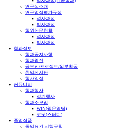
박사과정(IT공학과)
연구실소개
연구업적평가규정
석사과정
박사과정
학위논문현황
석사과정
박사과정
학과정보
학과공지사항
학과웹진
공모전/프로젝트/외부활동
취업게시판
학사일정
커뮤니티
학과행사
정기행사
학과소모임
WIN(웹운영팀)
코딧(스터디)
졸업작품
졸업요건 시행규칙