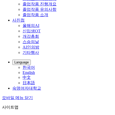
졸업작품 진행개요
졸업작품 유의사항
졸업작품 소개
사진첩
올해의AI
신입생OT
개강총회
스승의날
AI인의밤
기타행사
Language
한국어
English
中文
日本語
숙명여자대학교
모바일 메뉴 닫기
사이트맵