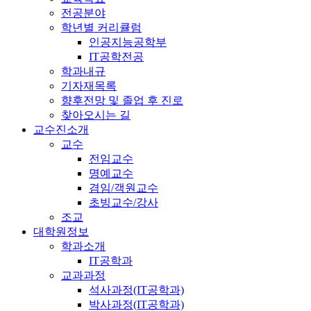
전공분야
학년별 커리큘럼
인공지능공학부
IT공학전공
학과내규
기자재목록
향후전망 및 졸업 후 진로
찾아오시는 길
교수진소개
교수
전임교수
명예교수
겸임/객원교수
초빙교수/강사
조교
대학원정보
학과소개
IT공학과
교과과정
석사과정(IT공학과)
박사과정(IT공학과)