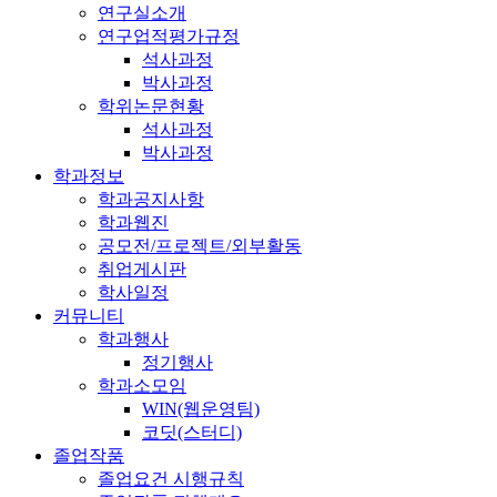
연구실소개
연구업적평가규정
석사과정
박사과정
학위논문현황
석사과정
박사과정
학과정보
학과공지사항
학과웹진
공모전/프로젝트/외부활동
취업게시판
학사일정
커뮤니티
학과행사
정기행사
학과소모임
WIN(웹운영팀)
코딧(스터디)
졸업작품
졸업요건 시행규칙