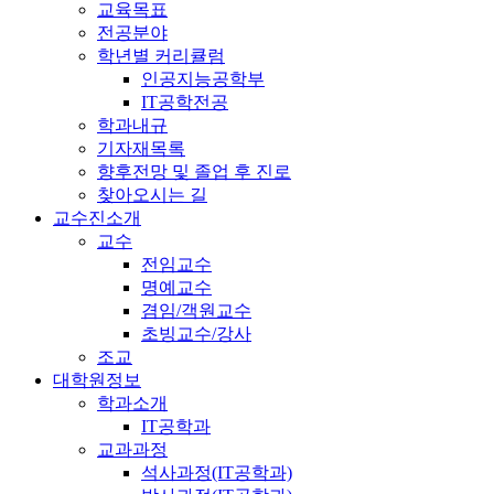
교육목표
전공분야
학년별 커리큘럼
인공지능공학부
IT공학전공
학과내규
기자재목록
향후전망 및 졸업 후 진로
찾아오시는 길
교수진소개
교수
전임교수
명예교수
겸임/객원교수
초빙교수/강사
조교
대학원정보
학과소개
IT공학과
교과과정
석사과정(IT공학과)