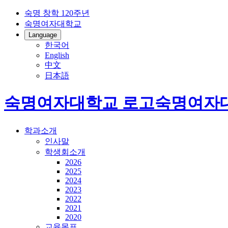
숙명 창학 120주년
숙명여자대학교
Language
한국어
English
中文
日本語
숙명여자대학교 로고
숙명여자
학과소개
인사말
학생회소개
2026
2025
2024
2023
2022
2021
2020
교육목표