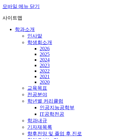
모바일 메뉴 닫기
사이트맵
학과소개
인사말
학생회소개
2026
2025
2024
2023
2022
2021
2020
교육목표
전공분야
학년별 커리큘럼
인공지능공학부
IT공학전공
학과내규
기자재목록
향후전망 및 졸업 후 진로