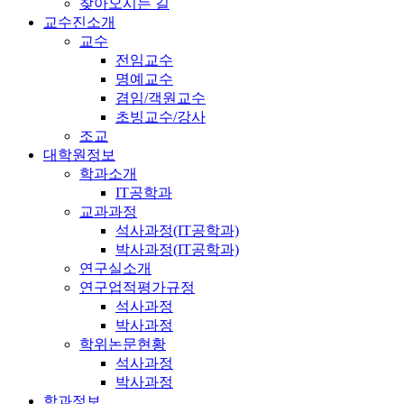
찾아오시는 길
교수진소개
교수
전임교수
명예교수
겸임/객원교수
초빙교수/강사
조교
대학원정보
학과소개
IT공학과
교과과정
석사과정(IT공학과)
박사과정(IT공학과)
연구실소개
연구업적평가규정
석사과정
박사과정
학위논문현황
석사과정
박사과정
학과정보