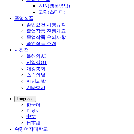
WIN(웹운영팀)
코딧(스터디)
졸업작품
졸업요건 시행규칙
졸업작품 진행개요
졸업작품 유의사항
졸업작품 소개
사진첩
올해의AI
신입생OT
개강총회
스승의날
AI인의밤
기타행사
Language
한국어
English
中文
日本語
숙명여자대학교