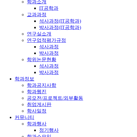
학과소개
IT공학과
교과과정
석사과정(IT공학과)
박사과정(IT공학과)
연구실소개
연구업적평가규정
석사과정
박사과정
학위논문현황
석사과정
박사과정
학과정보
학과공지사항
학과웹진
공모전/프로젝트/외부활동
취업게시판
학사일정
커뮤니티
학과행사
정기행사
학과소모임