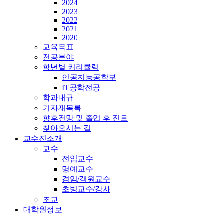
2024
2023
2022
2021
2020
교육목표
전공분야
학년별 커리큘럼
인공지능공학부
IT공학전공
학과내규
기자재목록
향후전망 및 졸업 후 진로
찾아오시는 길
교수진소개
교수
전임교수
명예교수
겸임/객원교수
초빙교수/강사
조교
대학원정보