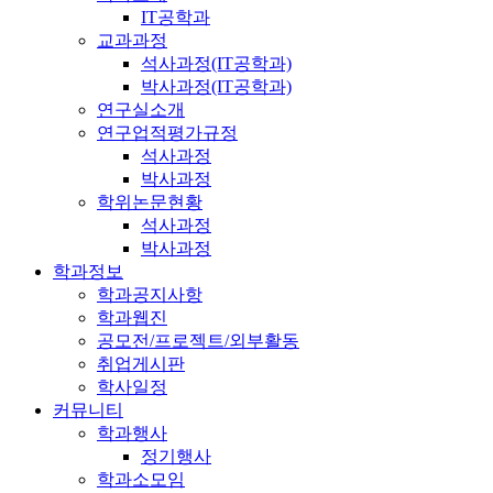
IT공학과
교과과정
석사과정(IT공학과)
박사과정(IT공학과)
연구실소개
연구업적평가규정
석사과정
박사과정
학위논문현황
석사과정
박사과정
학과정보
학과공지사항
학과웹진
공모전/프로젝트/외부활동
취업게시판
학사일정
커뮤니티
학과행사
정기행사
학과소모임