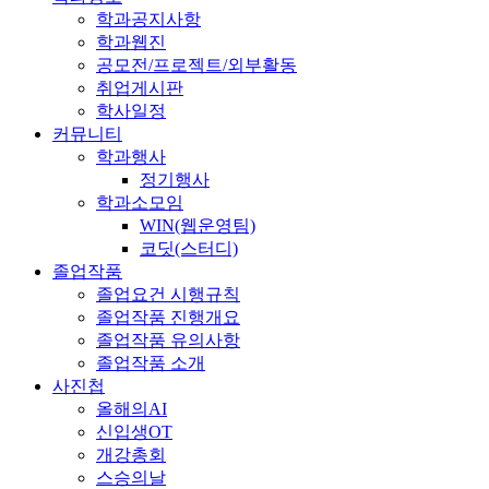
학과공지사항
학과웹진
공모전/프로젝트/외부활동
취업게시판
학사일정
커뮤니티
학과행사
정기행사
학과소모임
WIN(웹운영팀)
코딧(스터디)
졸업작품
졸업요건 시행규칙
졸업작품 진행개요
졸업작품 유의사항
졸업작품 소개
사진첩
올해의AI
신입생OT
개강총회
스승의날