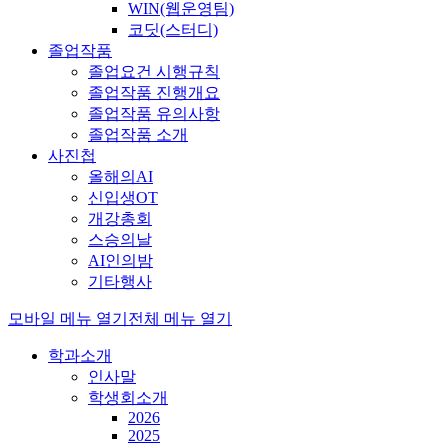
WIN(웹운영팀)
코딧(스터디)
졸업작품
졸업요건 시행규칙
졸업작품 진행개요
졸업작품 유의사항
졸업작품 소개
사진첩
올해의AI
신입생OT
개강총회
스승의날
AI인의밤
기타행사
모바일 메뉴 열기
전체 메뉴 열기
학과소개
인사말
학생회소개
2026
2025