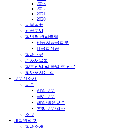
2023
2022
2021
2020
교육목표
전공분야
학년별 커리큘럼
인공지능공학부
IT공학전공
학과내규
기자재목록
향후전망 및 졸업 후 진로
찾아오시는 길
교수진소개
교수
전임교수
명예교수
겸임/객원교수
초빙교수/강사
조교
대학원정보
학과소개