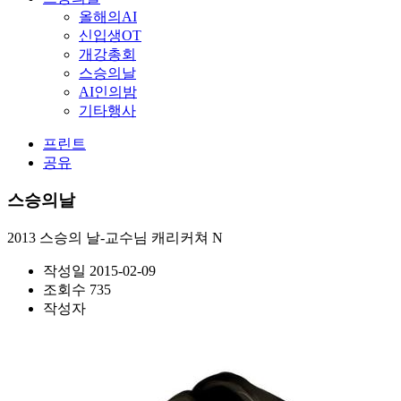
올해의AI
신입생OT
개강총회
스승의날
AI인의밤
기타행사
프린트
공유
스승의날
2013 스승의 날-교수님 캐리커쳐
N
작성일
2015-02-09
조회수
735
작성자