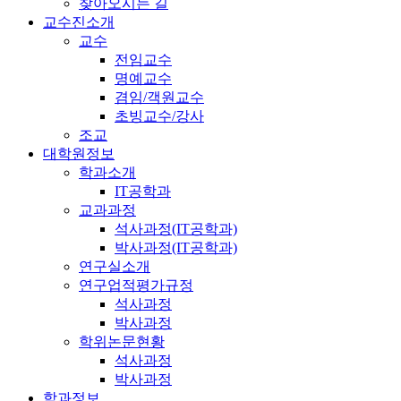
찾아오시는 길
교수진소개
교수
전임교수
명예교수
겸임/객원교수
초빙교수/강사
조교
대학원정보
학과소개
IT공학과
교과과정
석사과정(IT공학과)
박사과정(IT공학과)
연구실소개
연구업적평가규정
석사과정
박사과정
학위논문현황
석사과정
박사과정
학과정보