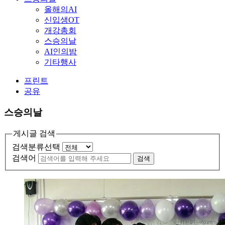
올해의AI
신입생OT
개강총회
스승의날
AI인의밤
기타행사
프린트
공유
스승의날
게시글 검색
검색분류선택
검색어
검색