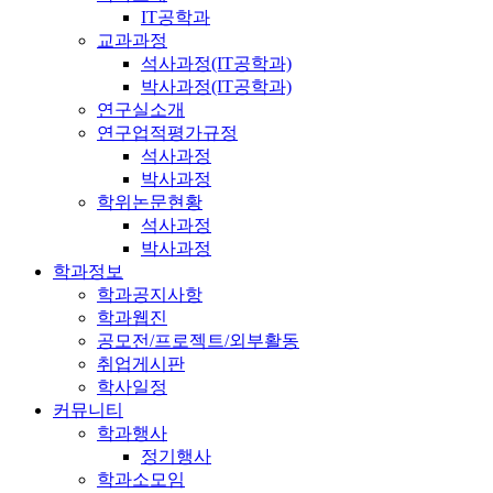
IT공학과
교과과정
석사과정(IT공학과)
박사과정(IT공학과)
연구실소개
연구업적평가규정
석사과정
박사과정
학위논문현황
석사과정
박사과정
학과정보
학과공지사항
학과웹진
공모전/프로젝트/외부활동
취업게시판
학사일정
커뮤니티
학과행사
정기행사
학과소모임