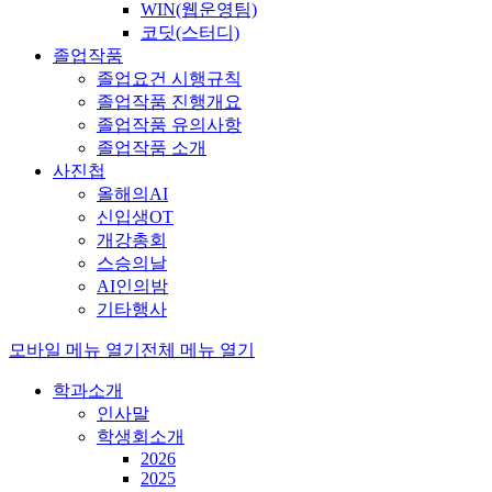
WIN(웹운영팀)
코딧(스터디)
졸업작품
졸업요건 시행규칙
졸업작품 진행개요
졸업작품 유의사항
졸업작품 소개
사진첩
올해의AI
신입생OT
개강총회
스승의날
AI인의밤
기타행사
모바일 메뉴 열기
전체 메뉴 열기
학과소개
인사말
학생회소개
2026
2025