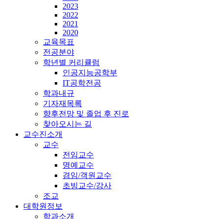
2023
2022
2021
2020
교육목표
전공분야
학년별 커리큘럼
인공지능공학부
IT공학전공
학과내규
기자재목록
향후전망 및 졸업 후 진로
찾아오시는 길
교수진소개
교수
전임교수
명예교수
겸임/객원교수
초빙교수/강사
조교
대학원정보
학과소개