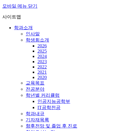
모바일 메뉴 닫기
사이트맵
학과소개
인사말
학생회소개
2026
2025
2024
2023
2022
2021
2020
교육목표
전공분야
학년별 커리큘럼
인공지능공학부
IT공학전공
학과내규
기자재목록
향후전망 및 졸업 후 진로