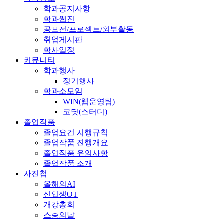
학과공지사항
학과웹진
공모전/프로젝트/외부활동
취업게시판
학사일정
커뮤니티
학과행사
정기행사
학과소모임
WIN(웹운영팀)
코딧(스터디)
졸업작품
졸업요건 시행규칙
졸업작품 진행개요
졸업작품 유의사항
졸업작품 소개
사진첩
올해의AI
신입생OT
개강총회
스승의날