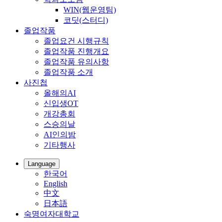
WIN(웹운영팀)
코딧(스터디)
졸업작품
졸업요건 시행규칙
졸업작품 진행개요
졸업작품 유의사항
졸업작품 소개
사진첩
올해의AI
신입생OT
개강총회
스승의날
AI인의밤
기타행사
Language
한국어
English
中文
日本語
숙명여자대학교