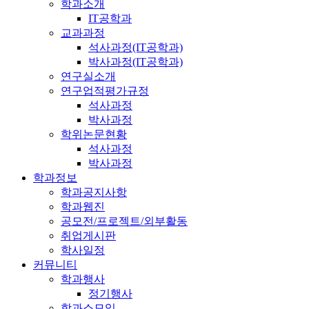
학과소개
IT공학과
교과과정
석사과정(IT공학과)
박사과정(IT공학과)
연구실소개
연구업적평가규정
석사과정
박사과정
학위논문현황
석사과정
박사과정
학과정보
학과공지사항
학과웹진
공모전/프로젝트/외부활동
취업게시판
학사일정
커뮤니티
학과행사
정기행사
학과소모임