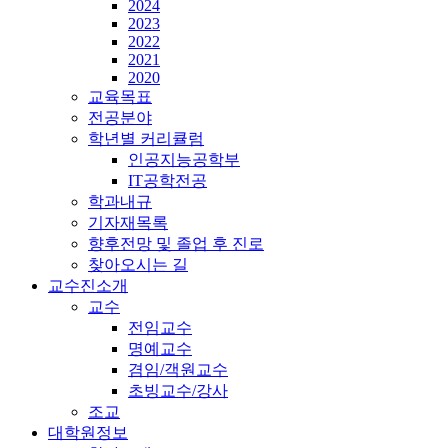
2024
2023
2022
2021
2020
교육목표
전공분야
학년별 커리큘럼
인공지능공학부
IT공학전공
학과내규
기자재목록
향후전망 및 졸업 후 진로
찾아오시는 길
교수진소개
교수
전임교수
명예교수
겸임/객원교수
초빙교수/강사
조교
대학원정보