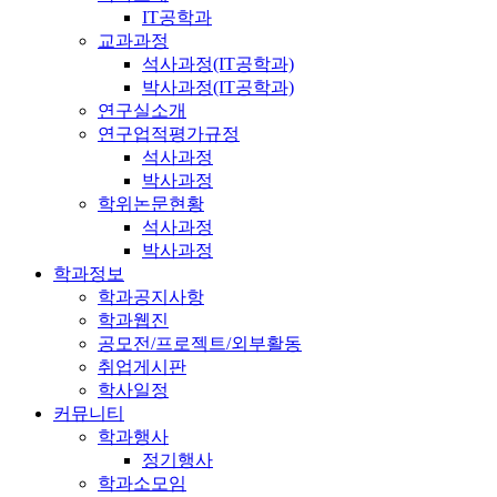
IT공학과
교과과정
석사과정(IT공학과)
박사과정(IT공학과)
연구실소개
연구업적평가규정
석사과정
박사과정
학위논문현황
석사과정
박사과정
학과정보
학과공지사항
학과웹진
공모전/프로젝트/외부활동
취업게시판
학사일정
커뮤니티
학과행사
정기행사
학과소모임