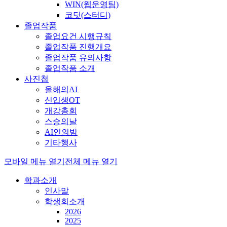
WIN(웹운영팀)
코딧(스터디)
졸업작품
졸업요건 시행규칙
졸업작품 진행개요
졸업작품 유의사항
졸업작품 소개
사진첩
올해의AI
신입생OT
개강총회
스승의날
AI인의밤
기타행사
모바일 메뉴 열기
전체 메뉴 열기
학과소개
인사말
학생회소개
2026
2025