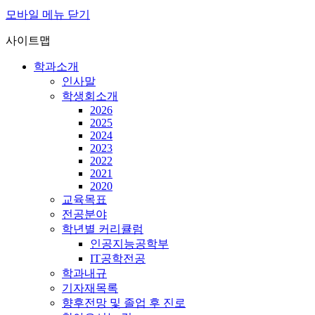
모바일 메뉴 닫기
사이트맵
학과소개
인사말
학생회소개
2026
2025
2024
2023
2022
2021
2020
교육목표
전공분야
학년별 커리큘럼
인공지능공학부
IT공학전공
학과내규
기자재목록
향후전망 및 졸업 후 진로