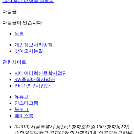
2026 후기 대학원 설명회
다음글
다음글이 없습니다.
목록
개인정보처리방침
찾아오시는길
관련사이트
빅데이터혁신융합사업단
SW중심대학사업단
BK21연구사업단
유튜브
인스타그램
블로그
페이스북
(04310) 서울특별시 용산구 청파로47길 100 (청파동2가)
숙명여자대학교 공과대학 명신관 513호 인공지능공학부