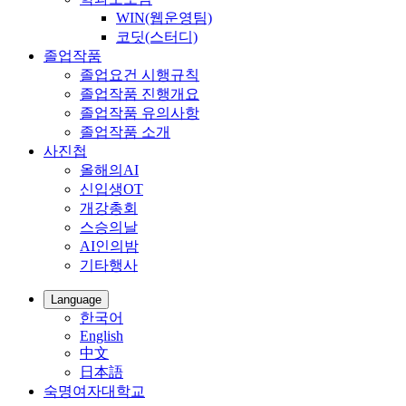
WIN(웹운영팀)
코딧(스터디)
졸업작품
졸업요건 시행규칙
졸업작품 진행개요
졸업작품 유의사항
졸업작품 소개
사진첩
올해의AI
신입생OT
개강총회
스승의날
AI인의밤
기타행사
Language
한국어
English
中文
日本語
숙명여자대학교