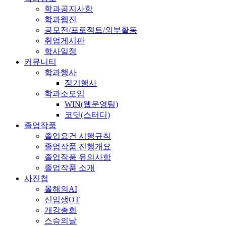
학과공지사항
학과웹진
공모전/프로젝트/외부활동
취업게시판
학사일정
커뮤니티
학과행사
정기행사
학과소모임
WIN(웹운영팀)
코딧(스터디)
졸업작품
졸업요건 시행규칙
졸업작품 진행개요
졸업작품 유의사항
졸업작품 소개
사진첩
올해의AI
신입생OT
개강총회
스승의날