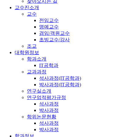
찾아오시는 길
교수진소개
교수
전임교수
명예교수
겸임/객원교수
초빙교수/강사
조교
대학원정보
학과소개
IT공학과
교과과정
석사과정(IT공학과)
박사과정(IT공학과)
연구실소개
연구업적평가규정
석사과정
박사과정
학위논문현황
석사과정
박사과정
학과정보