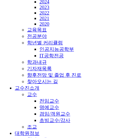
2024
2023
2022
2021
2020
교육목표
전공분야
학년별 커리큘럼
인공지능공학부
IT공학전공
학과내규
기자재목록
향후전망 및 졸업 후 진로
찾아오시는 길
교수진소개
교수
전임교수
명예교수
겸임/객원교수
초빙교수/강사
조교
대학원정보