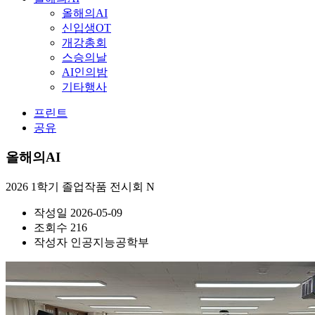
올해의AI
신입생OT
개강총회
스승의날
AI인의밤
기타행사
프린트
공유
올해의AI
2026 1학기 졸업작품 전시회
N
작성일
2026-05-09
조회수
216
작성자
인공지능공학부