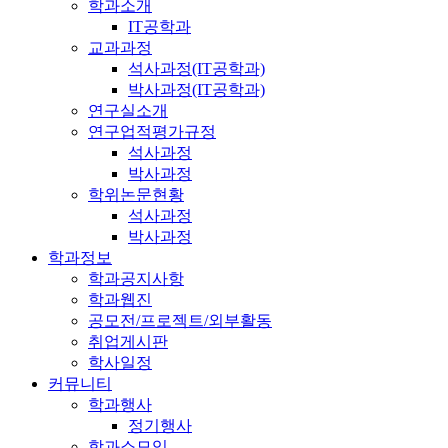
학과소개
IT공학과
교과과정
석사과정(IT공학과)
박사과정(IT공학과)
연구실소개
연구업적평가규정
석사과정
박사과정
학위논문현황
석사과정
박사과정
학과정보
학과공지사항
학과웹진
공모전/프로젝트/외부활동
취업게시판
학사일정
커뮤니티
학과행사
정기행사
학과소모임