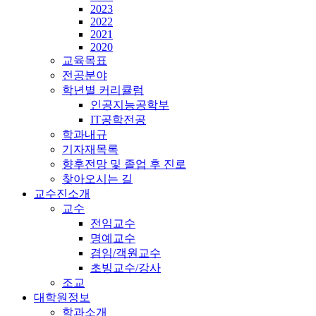
2023
2022
2021
2020
교육목표
전공분야
학년별 커리큘럼
인공지능공학부
IT공학전공
학과내규
기자재목록
향후전망 및 졸업 후 진로
찾아오시는 길
교수진소개
교수
전임교수
명예교수
겸임/객원교수
초빙교수/강사
조교
대학원정보
학과소개