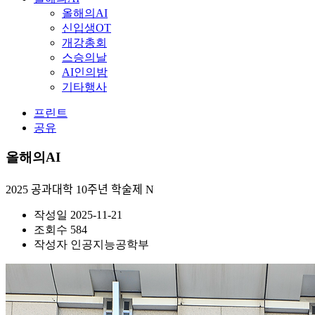
올해의AI
신입생OT
개강총회
스승의날
AI인의밤
기타행사
프린트
공유
올해의AI
2025 공과대학 10주년 학술제
N
작성일
2025-11-21
조회수
584
작성자
인공지능공학부