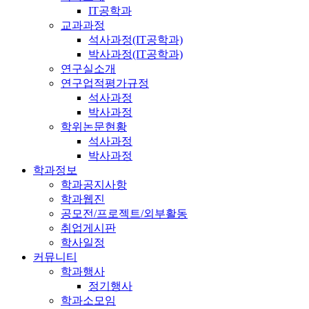
IT공학과
교과과정
석사과정(IT공학과)
박사과정(IT공학과)
연구실소개
연구업적평가규정
석사과정
박사과정
학위논문현황
석사과정
박사과정
학과정보
학과공지사항
학과웹진
공모전/프로젝트/외부활동
취업게시판
학사일정
커뮤니티
학과행사
정기행사
학과소모임