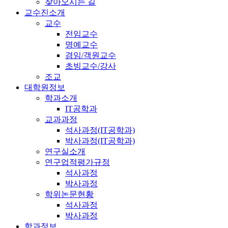
찾아오시는 길
교수진소개
교수
전임교수
명예교수
겸임/객원교수
초빙교수/강사
조교
대학원정보
학과소개
IT공학과
교과과정
석사과정(IT공학과)
박사과정(IT공학과)
연구실소개
연구업적평가규정
석사과정
박사과정
학위논문현황
석사과정
박사과정
학과정보