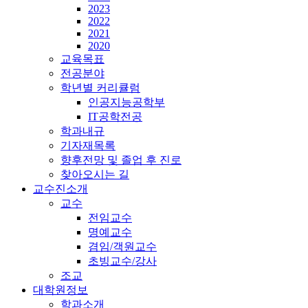
2023
2022
2021
2020
교육목표
전공분야
학년별 커리큘럼
인공지능공학부
IT공학전공
학과내규
기자재목록
향후전망 및 졸업 후 진로
찾아오시는 길
교수진소개
교수
전임교수
명예교수
겸임/객원교수
초빙교수/강사
조교
대학원정보
학과소개