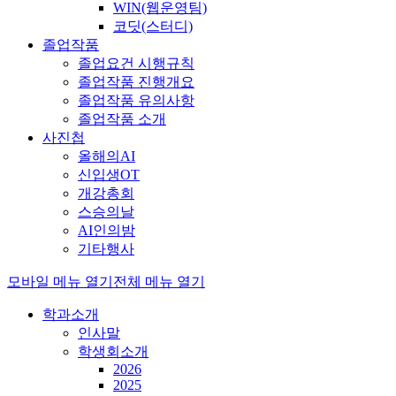
WIN(웹운영팀)
코딧(스터디)
졸업작품
졸업요건 시행규칙
졸업작품 진행개요
졸업작품 유의사항
졸업작품 소개
사진첩
올해의AI
신입생OT
개강총회
스승의날
AI인의밤
기타행사
모바일 메뉴 열기
전체 메뉴 열기
학과소개
인사말
학생회소개
2026
2025