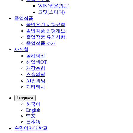
WIN(웹운영팀)
코딧(스터디)
졸업작품
졸업요건 시행규칙
졸업작품 진행개요
졸업작품 유의사항
졸업작품 소개
사진첩
올해의AI
신입생OT
개강총회
스승의날
AI인의밤
기타행사
Language
한국어
English
中文
日本語
숙명여자대학교