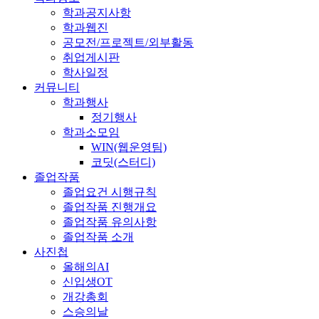
학과공지사항
학과웹진
공모전/프로젝트/외부활동
취업게시판
학사일정
커뮤니티
학과행사
정기행사
학과소모임
WIN(웹운영팀)
코딧(스터디)
졸업작품
졸업요건 시행규칙
졸업작품 진행개요
졸업작품 유의사항
졸업작품 소개
사진첩
올해의AI
신입생OT
개강총회
스승의날