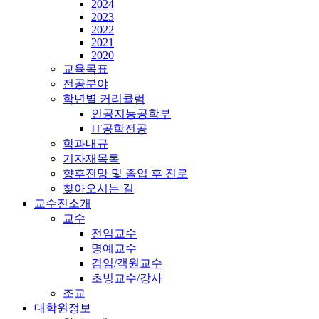
2024
2023
2022
2021
2020
교육목표
전공분야
학년별 커리큘럼
인공지능공학부
IT공학전공
학과내규
기자재목록
향후전망 및 졸업 후 진로
찾아오시는 길
교수진소개
교수
전임교수
명예교수
겸임/객원교수
초빙교수/강사
조교
대학원정보