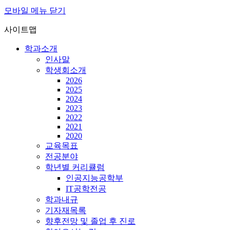
모바일 메뉴 닫기
사이트맵
학과소개
인사말
학생회소개
2026
2025
2024
2023
2022
2021
2020
교육목표
전공분야
학년별 커리큘럼
인공지능공학부
IT공학전공
학과내규
기자재목록
향후전망 및 졸업 후 진로