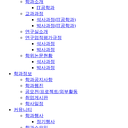
학과소개
IT공학과
교과과정
석사과정(IT공학과)
박사과정(IT공학과)
연구실소개
연구업적평가규정
석사과정
박사과정
학위논문현황
석사과정
박사과정
학과정보
학과공지사항
학과웹진
공모전/프로젝트/외부활동
취업게시판
학사일정
커뮤니티
학과행사
정기행사
학과소모임