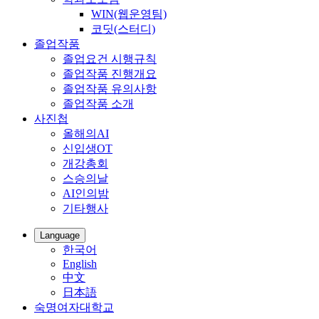
WIN(웹운영팀)
코딧(스터디)
졸업작품
졸업요건 시행규칙
졸업작품 진행개요
졸업작품 유의사항
졸업작품 소개
사진첩
올해의AI
신입생OT
개강총회
스승의날
AI인의밤
기타행사
Language
한국어
English
中文
日本語
숙명여자대학교