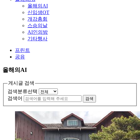
올해의AI
신입생OT
개강총회
스승의날
AI인의밤
기타행사
프린트
공유
올해의AI
게시글 검색
검색분류선택
검색어
검색