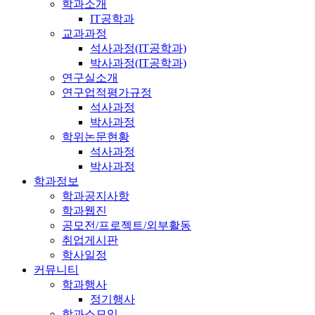
학과소개
IT공학과
교과과정
석사과정(IT공학과)
박사과정(IT공학과)
연구실소개
연구업적평가규정
석사과정
박사과정
학위논문현황
석사과정
박사과정
학과정보
학과공지사항
학과웹진
공모전/프로젝트/외부활동
취업게시판
학사일정
커뮤니티
학과행사
정기행사
학과소모임