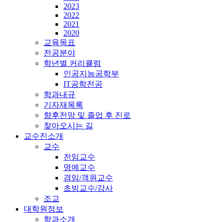
2023
2022
2021
2020
교육목표
전공분야
학년별 커리큘럼
인공지능공학부
IT공학전공
학과내규
기자재목록
향후전망 및 졸업 후 진로
찾아오시는 길
교수진소개
교수
전임교수
명예교수
겸임/객원교수
초빙교수/강사
조교
대학원정보
학과소개