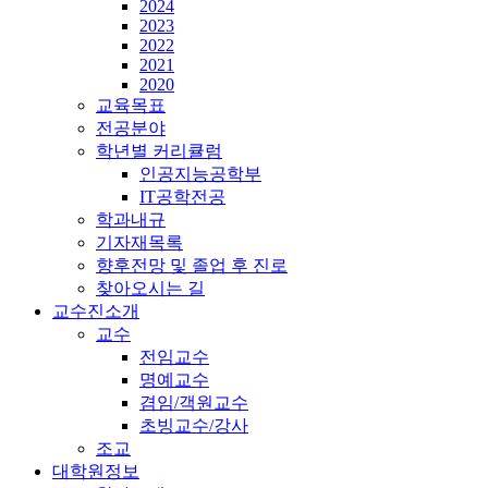
2024
2023
2022
2021
2020
교육목표
전공분야
학년별 커리큘럼
인공지능공학부
IT공학전공
학과내규
기자재목록
향후전망 및 졸업 후 진로
찾아오시는 길
교수진소개
교수
전임교수
명예교수
겸임/객원교수
초빙교수/강사
조교
대학원정보