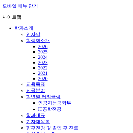
모바일 메뉴 닫기
사이트맵
학과소개
인사말
학생회소개
2026
2025
2024
2023
2022
2021
2020
교육목표
전공분야
학년별 커리큘럼
인공지능공학부
IT공학전공
학과내규
기자재목록
향후전망 및 졸업 후 진로