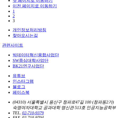
첫 페이지로 이동하기
이전 페이지로 이동하기
1
2
3
개인정보처리방침
찾아오시는길
관련사이트
빅데이터혁신융합사업단
SW중심대학사업단
BK21연구사업단
유튜브
인스타그램
블로그
페이스북
(04310) 서울특별시 용산구 청파로47길 100 (청파동2가)
숙명여자대학교 공과대학 명신관 513호 인공지능공학부
TEL.
02-710-9379
FAX. 02-710-9704