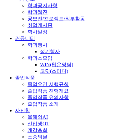
학과공지사항
학과웹진
공모전/프로젝트/외부활동
취업게시판
학사일정
커뮤니티
학과행사
정기행사
학과소모임
WIN(웹운영팀)
코딧(스터디)
졸업작품
졸업요건 시행규칙
졸업작품 진행개요
졸업작품 유의사항
졸업작품 소개
사진첩
올해의AI
신입생OT
개강총회
스승의날