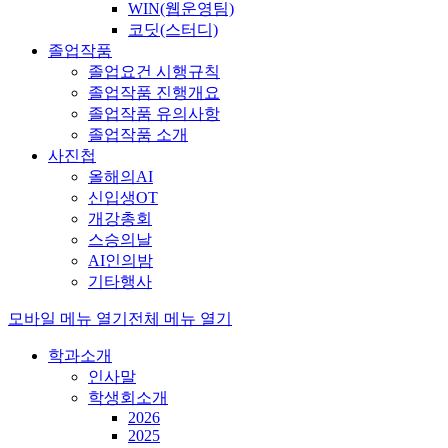
WIN(웹운영팀)
코딧(스터디)
졸업작품
졸업요건 시행규칙
졸업작품 진행개요
졸업작품 유의사항
졸업작품 소개
사진첩
올해의AI
신입생OT
개강총회
스승의날
AI인의밤
기타행사
모바일 메뉴 열기
전체 메뉴 열기
학과소개
인사말
학생회소개
2026
2025