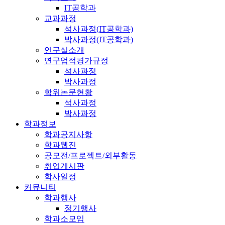
IT공학과
교과과정
석사과정(IT공학과)
박사과정(IT공학과)
연구실소개
연구업적평가규정
석사과정
박사과정
학위논문현황
석사과정
박사과정
학과정보
학과공지사항
학과웹진
공모전/프로젝트/외부활동
취업게시판
학사일정
커뮤니티
학과행사
정기행사
학과소모임