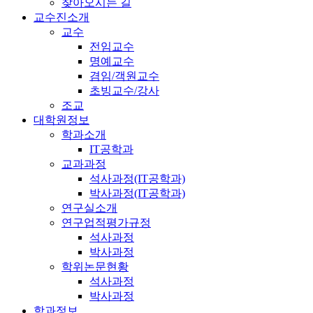
찾아오시는 길
교수진소개
교수
전임교수
명예교수
겸임/객원교수
초빙교수/강사
조교
대학원정보
학과소개
IT공학과
교과과정
석사과정(IT공학과)
박사과정(IT공학과)
연구실소개
연구업적평가규정
석사과정
박사과정
학위논문현황
석사과정
박사과정
학과정보