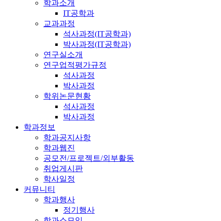
학과소개
IT공학과
교과과정
석사과정(IT공학과)
박사과정(IT공학과)
연구실소개
연구업적평가규정
석사과정
박사과정
학위논문현황
석사과정
박사과정
학과정보
학과공지사항
학과웹진
공모전/프로젝트/외부활동
취업게시판
학사일정
커뮤니티
학과행사
정기행사
학과소모임