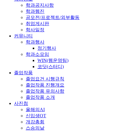
학과공지사항
학과웹진
공모전/프로젝트/외부활동
취업게시판
학사일정
커뮤니티
학과행사
정기행사
학과소모임
WIN(웹운영팀)
코딧(스터디)
졸업작품
졸업요건 시행규칙
졸업작품 진행개요
졸업작품 유의사항
졸업작품 소개
사진첩
올해의AI
신입생OT
개강총회
스승의날