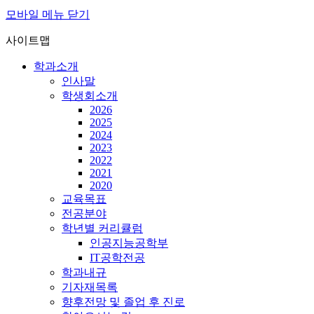
모바일 메뉴 닫기
사이트맵
학과소개
인사말
학생회소개
2026
2025
2024
2023
2022
2021
2020
교육목표
전공분야
학년별 커리큘럼
인공지능공학부
IT공학전공
학과내규
기자재목록
향후전망 및 졸업 후 진로