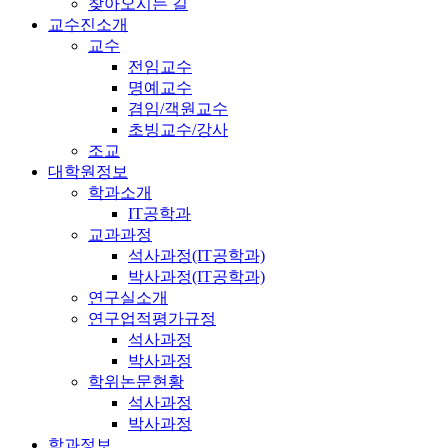
찾아오시는 길
교수진소개
교수
전임교수
명예교수
겸임/객원교수
초빙교수/강사
조교
대학원정보
학과소개
IT공학과
교과과정
석사과정(IT공학과)
박사과정(IT공학과)
연구실소개
연구업적평가규정
석사과정
박사과정
학위논문현황
석사과정
박사과정
학과정보