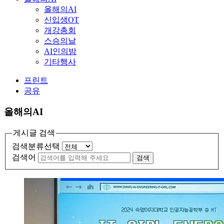
올해의AI
신입생OT
개강총회
스승의날
AI인의밤
기타행사
프린트
공유
올해의AI
게시글 검색
검색분류선택
검색어
검색