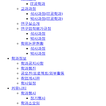
IT공학과
교과과정
석사과정(IT공학과)
박사과정(IT공학과)
연구실소개
연구업적평가규정
석사과정
박사과정
학위논문현황
석사과정
박사과정
학과정보
학과공지사항
학과웹진
공모전/프로젝트/외부활동
취업게시판
학사일정
커뮤니티
학과행사
정기행사
학과소모임