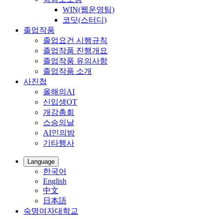
WIN(웹운영팀)
코딧(스터디)
졸업작품
졸업요건 시행규칙
졸업작품 진행개요
졸업작품 유의사항
졸업작품 소개
사진첩
올해의AI
신입생OT
개강총회
스승의날
AI인의밤
기타행사
Language
한국어
English
中文
日本語
숙명여자대학교