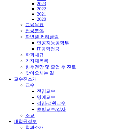
2023
2022
2021
2020
교육목표
전공분야
학년별 커리큘럼
인공지능공학부
IT공학전공
학과내규
기자재목록
향후전망 및 졸업 후 진로
찾아오시는 길
교수진소개
교수
전임교수
명예교수
겸임/객원교수
초빙교수/강사
조교
대학원정보
학과소개