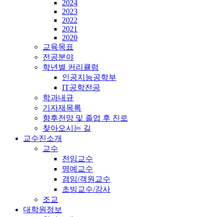
2024
2023
2022
2021
2020
교육목표
전공분야
학년별 커리큘럼
인공지능공학부
IT공학전공
학과내규
기자재목록
향후전망 및 졸업 후 진로
찾아오시는 길
교수진소개
교수
전임교수
명예교수
겸임/객원교수
초빙교수/강사
조교
대학원정보