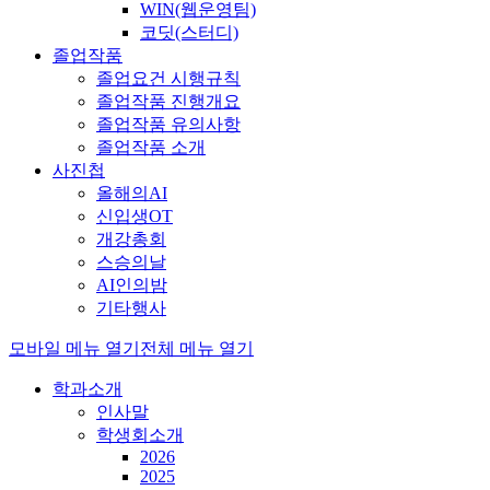
WIN(웹운영팀)
코딧(스터디)
졸업작품
졸업요건 시행규칙
졸업작품 진행개요
졸업작품 유의사항
졸업작품 소개
사진첩
올해의AI
신입생OT
개강총회
스승의날
AI인의밤
기타행사
모바일 메뉴 열기
전체 메뉴 열기
학과소개
인사말
학생회소개
2026
2025