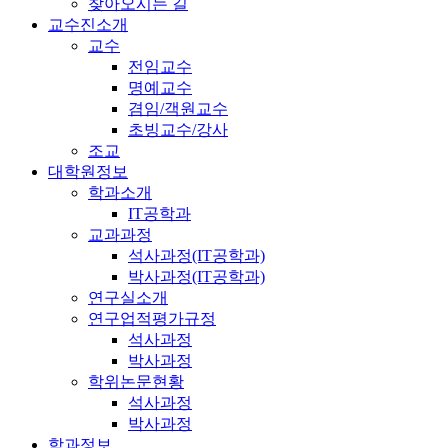
찾아오시는 길
교수진소개
교수
전임교수
명예교수
겸임/객원교수
초빙교수/강사
조교
대학원정보
학과소개
IT공학과
교과과정
석사과정(IT공학과)
박사과정(IT공학과)
연구실소개
연구업적평가규정
석사과정
박사과정
학위논문현황
석사과정
박사과정
학과정보