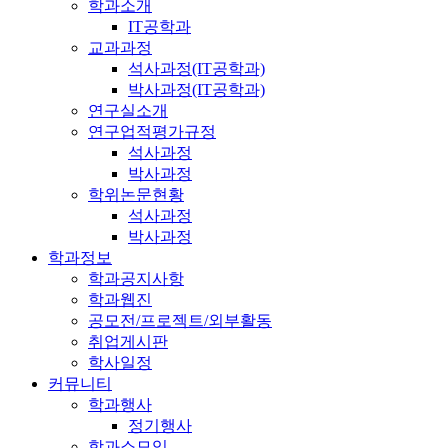
학과소개
IT공학과
교과과정
석사과정(IT공학과)
박사과정(IT공학과)
연구실소개
연구업적평가규정
석사과정
박사과정
학위논문현황
석사과정
박사과정
학과정보
학과공지사항
학과웹진
공모전/프로젝트/외부활동
취업게시판
학사일정
커뮤니티
학과행사
정기행사
학과소모임