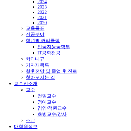
2024
2023
2022
2021
2020
교육목표
전공분야
학년별 커리큘럼
인공지능공학부
IT공학전공
학과내규
기자재목록
향후전망 및 졸업 후 진로
찾아오시는 길
교수진소개
교수
전임교수
명예교수
겸임/객원교수
초빙교수/강사
조교
대학원정보