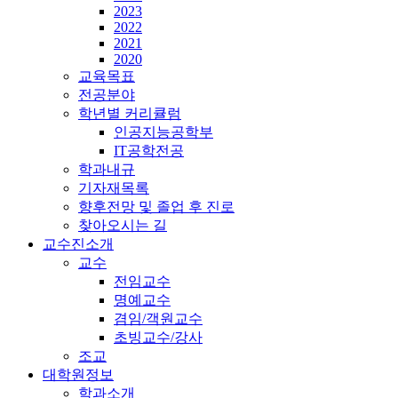
2023
2022
2021
2020
교육목표
전공분야
학년별 커리큘럼
인공지능공학부
IT공학전공
학과내규
기자재목록
향후전망 및 졸업 후 진로
찾아오시는 길
교수진소개
교수
전임교수
명예교수
겸임/객원교수
초빙교수/강사
조교
대학원정보
학과소개