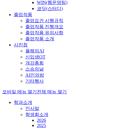
WIN(웹운영팀)
코딧(스터디)
졸업작품
졸업요건 시행규칙
졸업작품 진행개요
졸업작품 유의사항
졸업작품 소개
사진첩
올해의AI
신입생OT
개강총회
스승의날
AI인의밤
기타행사
모바일 메뉴 열기
전체 메뉴 열기
학과소개
인사말
학생회소개
2026
2025