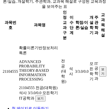
론/실습, 개설학기, 주관학과, 교과목 해설로 구성된 교육과정
을 보여주는 표
인
교
정
이
개
주
과
과목번
교
수
학점/이
설
관
과목명
목
호
과
단
론/실습
학
학
해
구
계
기
과
설
분
확률이론기반정보처리
특론
전
ADVANCED
모
IT
PROBABILITY
공
공
석
든
보
THEORY-BASED
(대
21104555
3/3.0/0.0
학
사
학
기
INFORMATION
학
과
기
PROCESSING
원)
21104555
전공(대학원)
석사
3/3.0/0.0
모든학기
IT공학과
보기
첫 페이지로 이동하기