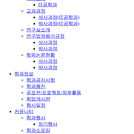
IT공학과
교과과정
석사과정(IT공학과)
박사과정(IT공학과)
연구실소개
연구업적평가규정
석사과정
박사과정
학위논문현황
석사과정
박사과정
학과정보
학과공지사항
학과웹진
공모전/프로젝트/외부활동
취업게시판
학사일정
커뮤니티
학과행사
정기행사
학과소모임