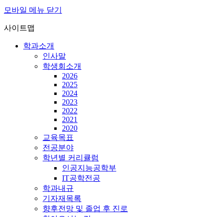
모바일 메뉴 닫기
사이트맵
학과소개
인사말
학생회소개
2026
2025
2024
2023
2022
2021
2020
교육목표
전공분야
학년별 커리큘럼
인공지능공학부
IT공학전공
학과내규
기자재목록
향후전망 및 졸업 후 진로