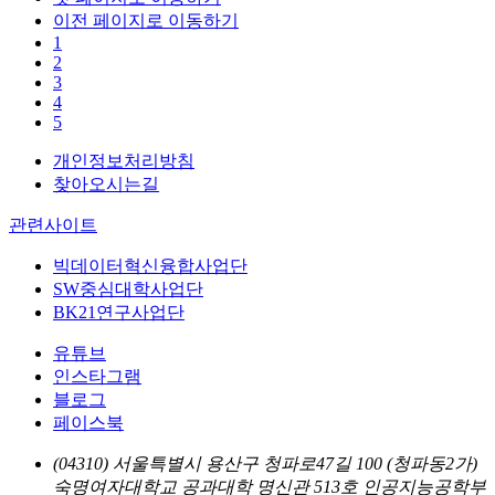
이전 페이지로 이동하기
1
2
3
4
5
개인정보처리방침
찾아오시는길
관련사이트
빅데이터혁신융합사업단
SW중심대학사업단
BK21연구사업단
유튜브
인스타그램
블로그
페이스북
(04310) 서울특별시 용산구 청파로47길 100 (청파동2가)
숙명여자대학교 공과대학 명신관 513호 인공지능공학부