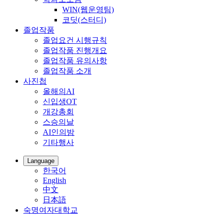
WIN(웹운영팀)
코딧(스터디)
졸업작품
졸업요건 시행규칙
졸업작품 진행개요
졸업작품 유의사항
졸업작품 소개
사진첩
올해의AI
신입생OT
개강총회
스승의날
AI인의밤
기타행사
Language
한국어
English
中文
日本語
숙명여자대학교