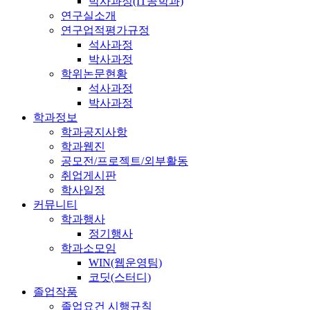
박사과정(IT공학과)
연구실소개
연구업적평가규정
석사과정
박사과정
학위논문현황
석사과정
박사과정
학과정보
학과공지사항
학과웹진
공모전/프로젝트/외부활동
취업게시판
학사일정
커뮤니티
학과행사
정기행사
학과소모임
WIN(웹운영팀)
코딧(스터디)
졸업작품
졸업요건 시행규칙