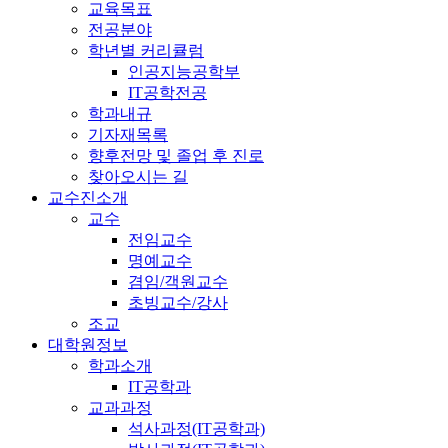
교육목표
전공분야
학년별 커리큘럼
인공지능공학부
IT공학전공
학과내규
기자재목록
향후전망 및 졸업 후 진로
찾아오시는 길
교수진소개
교수
전임교수
명예교수
겸임/객원교수
초빙교수/강사
조교
대학원정보
학과소개
IT공학과
교과과정
석사과정(IT공학과)