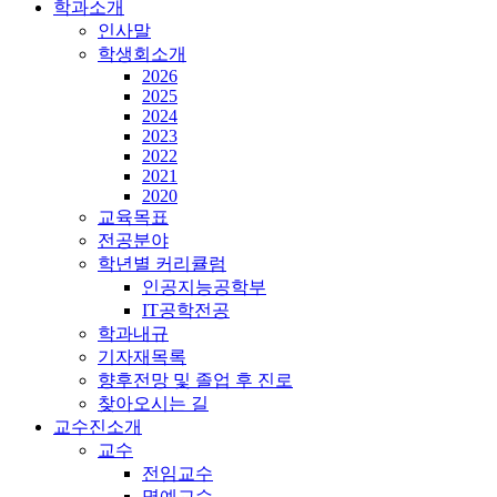
학과소개
인사말
학생회소개
2026
2025
2024
2023
2022
2021
2020
교육목표
전공분야
학년별 커리큘럼
인공지능공학부
IT공학전공
학과내규
기자재목록
향후전망 및 졸업 후 진로
찾아오시는 길
교수진소개
교수
전임교수
명예교수