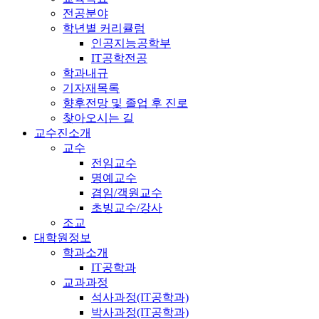
전공분야
학년별 커리큘럼
인공지능공학부
IT공학전공
학과내규
기자재목록
향후전망 및 졸업 후 진로
찾아오시는 길
교수진소개
교수
전임교수
명예교수
겸임/객원교수
초빙교수/강사
조교
대학원정보
학과소개
IT공학과
교과과정
석사과정(IT공학과)
박사과정(IT공학과)