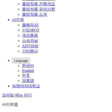
졸업작품 진행개요
졸업작품 유의사항
졸업작품 소개
사진첩
올해의AI
신입생OT
개강총회
스승의날
AI인의밤
기타행사
Language
한국어
English
中文
日本語
숙명여자대학교
모바일 메뉴 닫기
사이트맵