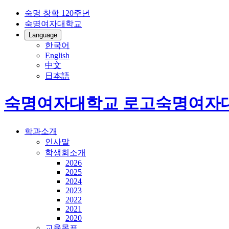
숙명 창학 120주년
숙명여자대학교
Language
한국어
English
中文
日本語
숙명여자대학교 로고
숙명여자
학과소개
인사말
학생회소개
2026
2025
2024
2023
2022
2021
2020
교육목표