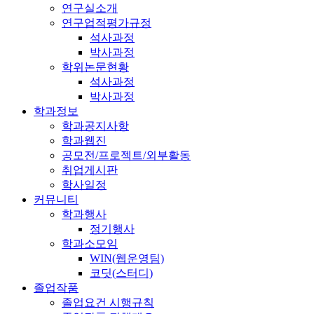
연구실소개
연구업적평가규정
석사과정
박사과정
학위논문현황
석사과정
박사과정
학과정보
학과공지사항
학과웹진
공모전/프로젝트/외부활동
취업게시판
학사일정
커뮤니티
학과행사
정기행사
학과소모임
WIN(웹운영팀)
코딧(스터디)
졸업작품
졸업요건 시행규칙