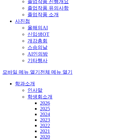
졸업작품 진행개요
졸업작품 유의사항
졸업작품 소개
사진첩
올해의AI
신입생OT
개강총회
스승의날
AI인의밤
기타행사
모바일 메뉴 열기
전체 메뉴 열기
학과소개
인사말
학생회소개
2026
2025
2024
2023
2022
2021
2020