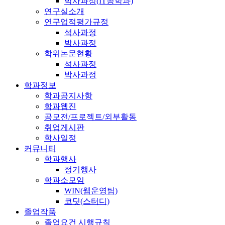
박사과정(IT공학과)
연구실소개
연구업적평가규정
석사과정
박사과정
학위논문현황
석사과정
박사과정
학과정보
학과공지사항
학과웹진
공모전/프로젝트/외부활동
취업게시판
학사일정
커뮤니티
학과행사
정기행사
학과소모임
WIN(웹운영팀)
코딧(스터디)
졸업작품
졸업요건 시행규칙