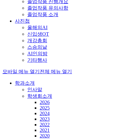
졸업작품 진행개요
졸업작품 유의사항
졸업작품 소개
사진첩
올해의AI
신입생OT
개강총회
스승의날
AI인의밤
기타행사
모바일 메뉴 열기
전체 메뉴 열기
학과소개
인사말
학생회소개
2026
2025
2024
2023
2022
2021
2020