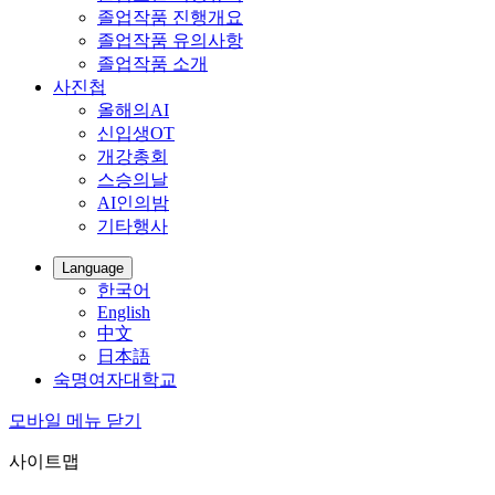
졸업작품 진행개요
졸업작품 유의사항
졸업작품 소개
사진첩
올해의AI
신입생OT
개강총회
스승의날
AI인의밤
기타행사
Language
한국어
English
中文
日本語
숙명여자대학교
모바일 메뉴 닫기
사이트맵