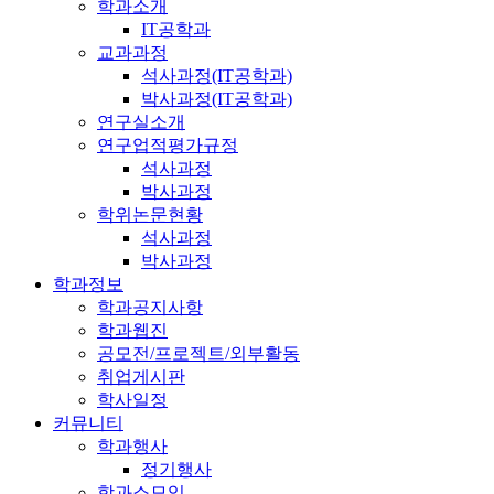
학과소개
IT공학과
교과과정
석사과정(IT공학과)
박사과정(IT공학과)
연구실소개
연구업적평가규정
석사과정
박사과정
학위논문현황
석사과정
박사과정
학과정보
학과공지사항
학과웹진
공모전/프로젝트/외부활동
취업게시판
학사일정
커뮤니티
학과행사
정기행사
학과소모임