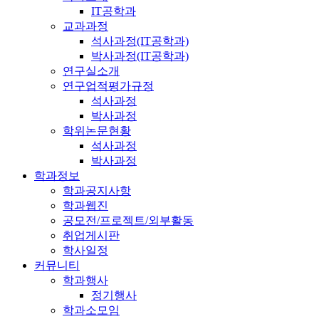
IT공학과
교과과정
석사과정(IT공학과)
박사과정(IT공학과)
연구실소개
연구업적평가규정
석사과정
박사과정
학위논문현황
석사과정
박사과정
학과정보
학과공지사항
학과웹진
공모전/프로젝트/외부활동
취업게시판
학사일정
커뮤니티
학과행사
정기행사
학과소모임