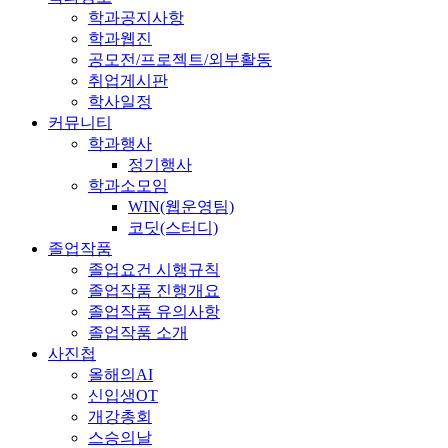
학과공지사항
학과웹진
공모전/프로젝트/외부활동
취업게시판
학사일정
커뮤니티
학과행사
정기행사
학과소모임
WIN(웹운영팀)
코딧(스터디)
졸업작품
졸업요건 시행규칙
졸업작품 진행개요
졸업작품 유의사항
졸업작품 소개
사진첩
올해의AI
신입생OT
개강총회
스승의날