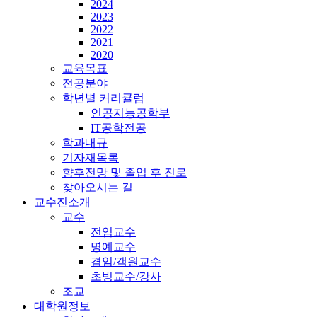
2024
2023
2022
2021
2020
교육목표
전공분야
학년별 커리큘럼
인공지능공학부
IT공학전공
학과내규
기자재목록
향후전망 및 졸업 후 진로
찾아오시는 길
교수진소개
교수
전임교수
명예교수
겸임/객원교수
초빙교수/강사
조교
대학원정보