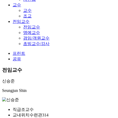
교수
교수
조교
전임교수
전임교수
명예교수
겸임/객원교수
초빙교수/강사
프린트
공유
전임교수
신승준
Seungjun Shin
직급
조교수
교내위치
수련관314