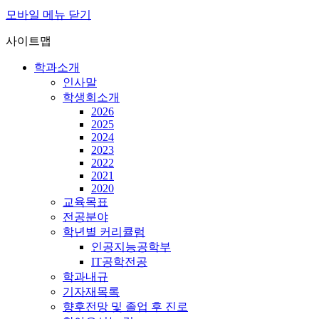
모바일 메뉴 닫기
사이트맵
학과소개
인사말
학생회소개
2026
2025
2024
2023
2022
2021
2020
교육목표
전공분야
학년별 커리큘럼
인공지능공학부
IT공학전공
학과내규
기자재목록
향후전망 및 졸업 후 진로