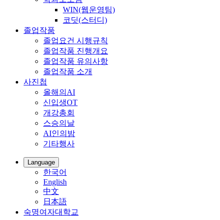
WIN(웹운영팀)
코딧(스터디)
졸업작품
졸업요건 시행규칙
졸업작품 진행개요
졸업작품 유의사항
졸업작품 소개
사진첩
올해의AI
신입생OT
개강총회
스승의날
AI인의밤
기타행사
Language
한국어
English
中文
日本語
숙명여자대학교