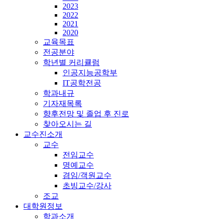
2023
2022
2021
2020
교육목표
전공분야
학년별 커리큘럼
인공지능공학부
IT공학전공
학과내규
기자재목록
향후전망 및 졸업 후 진로
찾아오시는 길
교수진소개
교수
전임교수
명예교수
겸임/객원교수
초빙교수/강사
조교
대학원정보
학과소개