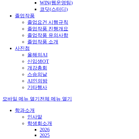
WIN(웹운영팀)
코딧(스터디)
졸업작품
졸업요건 시행규칙
졸업작품 진행개요
졸업작품 유의사항
졸업작품 소개
사진첩
올해의AI
신입생OT
개강총회
스승의날
AI인의밤
기타행사
모바일 메뉴 열기
전체 메뉴 열기
학과소개
인사말
학생회소개
2026
2025