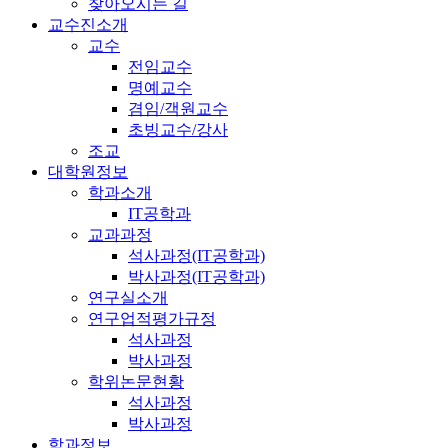
찾아오시는 길
교수진소개
교수
전임교수
명예교수
겸임/객원교수
초빙교수/강사
조교
대학원정보
학과소개
IT공학과
교과과정
석사과정(IT공학과)
박사과정(IT공학과)
연구실소개
연구업적평가규정
석사과정
박사과정
학위논문현황
석사과정
박사과정
학과정보