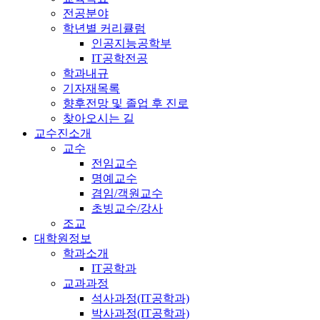
전공분야
학년별 커리큘럼
인공지능공학부
IT공학전공
학과내규
기자재목록
향후전망 및 졸업 후 진로
찾아오시는 길
교수진소개
교수
전임교수
명예교수
겸임/객원교수
초빙교수/강사
조교
대학원정보
학과소개
IT공학과
교과과정
석사과정(IT공학과)
박사과정(IT공학과)