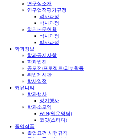
연구실소개
연구업적평가규정
석사과정
박사과정
학위논문현황
석사과정
박사과정
학과정보
학과공지사항
학과웹진
공모전/프로젝트/외부활동
취업게시판
학사일정
커뮤니티
학과행사
정기행사
학과소모임
WIN(웹운영팀)
코딧(스터디)
졸업작품
졸업요건 시행규칙