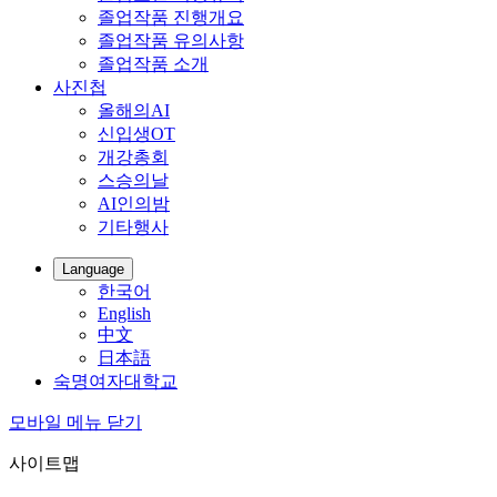
졸업작품 진행개요
졸업작품 유의사항
졸업작품 소개
사진첩
올해의AI
신입생OT
개강총회
스승의날
AI인의밤
기타행사
Language
한국어
English
中文
日本語
숙명여자대학교
모바일 메뉴 닫기
사이트맵