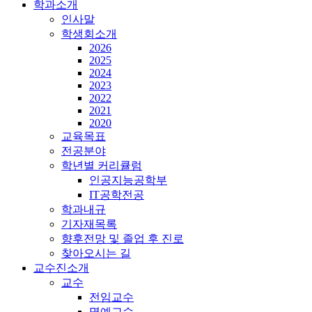
학과소개
인사말
학생회소개
2026
2025
2024
2023
2022
2021
2020
교육목표
전공분야
학년별 커리큘럼
인공지능공학부
IT공학전공
학과내규
기자재목록
향후전망 및 졸업 후 진로
찾아오시는 길
교수진소개
교수
전임교수
명예교수