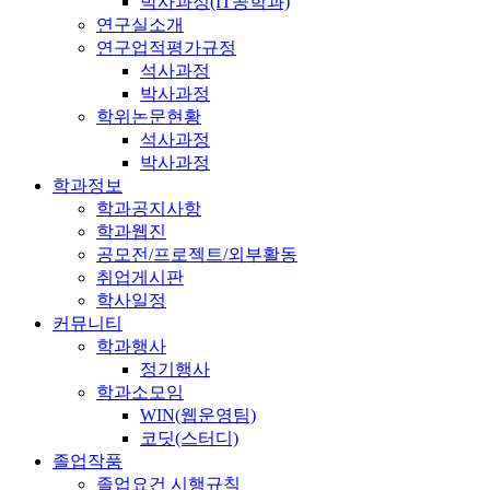
박사과정(IT공학과)
연구실소개
연구업적평가규정
석사과정
박사과정
학위논문현황
석사과정
박사과정
학과정보
학과공지사항
학과웹진
공모전/프로젝트/외부활동
취업게시판
학사일정
커뮤니티
학과행사
정기행사
학과소모임
WIN(웹운영팀)
코딧(스터디)
졸업작품
졸업요건 시행규칙