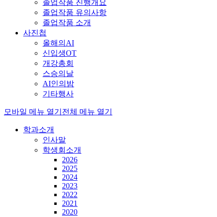
졸업작품 진행개요
졸업작품 유의사항
졸업작품 소개
사진첩
올해의AI
신입생OT
개강총회
스승의날
AI인의밤
기타행사
모바일 메뉴 열기
전체 메뉴 열기
학과소개
인사말
학생회소개
2026
2025
2024
2023
2022
2021
2020