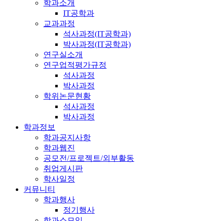
학과소개
IT공학과
교과과정
석사과정(IT공학과)
박사과정(IT공학과)
연구실소개
연구업적평가규정
석사과정
박사과정
학위논문현황
석사과정
박사과정
학과정보
학과공지사항
학과웹진
공모전/프로젝트/외부활동
취업게시판
학사일정
커뮤니티
학과행사
정기행사
학과소모임