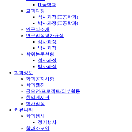
IT공학과
교과과정
석사과정(IT공학과)
박사과정(IT공학과)
연구실소개
연구업적평가규정
석사과정
박사과정
학위논문현황
석사과정
박사과정
학과정보
학과공지사항
학과웹진
공모전/프로젝트/외부활동
취업게시판
학사일정
커뮤니티
학과행사
정기행사
학과소모임