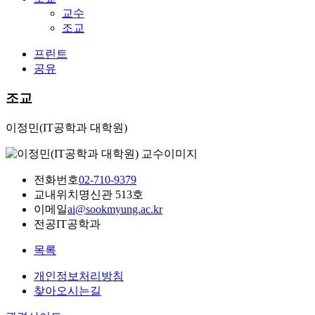
교수
조교
프린트
공유
조교
이정민(IT공학과 대학원)
전화번호
02-710-9379
교내위치
명신관 513호
이메일
ai@sookmyung.ac.kr
전공
IT공학과
목록
개인정보처리방침
찾아오시는길