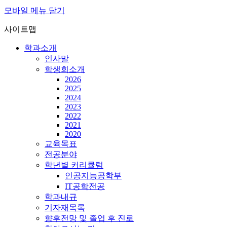
모바일 메뉴 닫기
사이트맵
학과소개
인사말
학생회소개
2026
2025
2024
2023
2022
2021
2020
교육목표
전공분야
학년별 커리큘럼
인공지능공학부
IT공학전공
학과내규
기자재목록
향후전망 및 졸업 후 진로