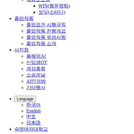
WIN(웹운영팀)
코딧(스터디)
졸업작품
졸업요건 시행규칙
졸업작품 진행개요
졸업작품 유의사항
졸업작품 소개
사진첩
올해의AI
신입생OT
개강총회
스승의날
AI인의밤
기타행사
Language
한국어
English
中文
日本語
숙명여자대학교