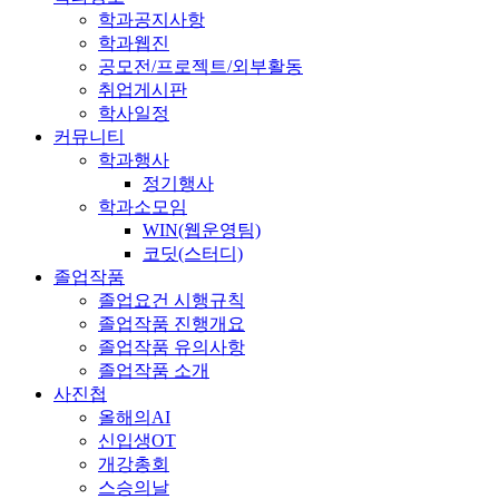
학과공지사항
학과웹진
공모전/프로젝트/외부활동
취업게시판
학사일정
커뮤니티
학과행사
정기행사
학과소모임
WIN(웹운영팀)
코딧(스터디)
졸업작품
졸업요건 시행규칙
졸업작품 진행개요
졸업작품 유의사항
졸업작품 소개
사진첩
올해의AI
신입생OT
개강총회
스승의날