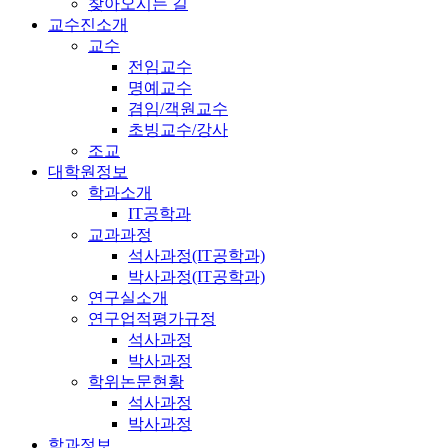
찾아오시는 길
교수진소개
교수
전임교수
명예교수
겸임/객원교수
초빙교수/강사
조교
대학원정보
학과소개
IT공학과
교과과정
석사과정(IT공학과)
박사과정(IT공학과)
연구실소개
연구업적평가규정
석사과정
박사과정
학위논문현황
석사과정
박사과정
학과정보