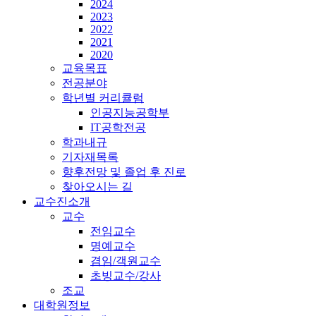
2024
2023
2022
2021
2020
교육목표
전공분야
학년별 커리큘럼
인공지능공학부
IT공학전공
학과내규
기자재목록
향후전망 및 졸업 후 진로
찾아오시는 길
교수진소개
교수
전임교수
명예교수
겸임/객원교수
초빙교수/강사
조교
대학원정보