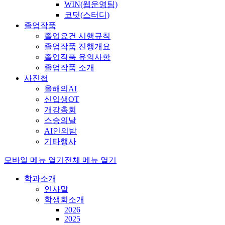
WIN(웹운영팀)
코딧(스터디)
졸업작품
졸업요건 시행규칙
졸업작품 진행개요
졸업작품 유의사항
졸업작품 소개
사진첩
올해의AI
신입생OT
개강총회
스승의날
AI인의밤
기타행사
모바일 메뉴 열기
전체 메뉴 열기
학과소개
인사말
학생회소개
2026
2025