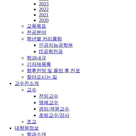
2023
2022
2021
2020
교육목표
전공분야
학년별 커리큘럼
인공지능공학부
IT공학전공
학과내규
기자재목록
향후전망 및 졸업 후 진로
찾아오시는 길
교수진소개
교수
전임교수
명예교수
겸임/객원교수
초빙교수/강사
조교
대학원정보
학과소개