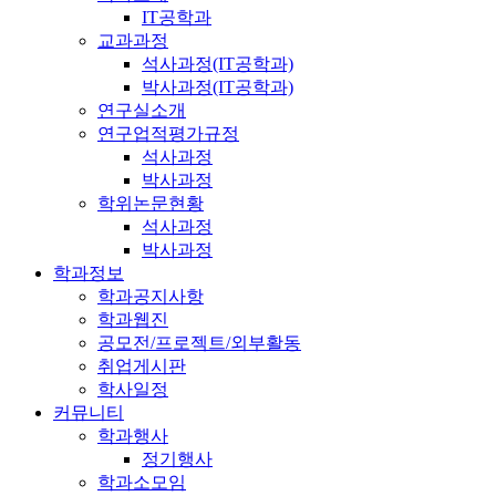
IT공학과
교과과정
석사과정(IT공학과)
박사과정(IT공학과)
연구실소개
연구업적평가규정
석사과정
박사과정
학위논문현황
석사과정
박사과정
학과정보
학과공지사항
학과웹진
공모전/프로젝트/외부활동
취업게시판
학사일정
커뮤니티
학과행사
정기행사
학과소모임