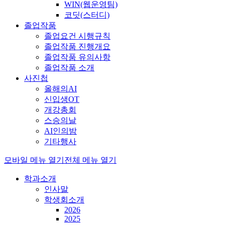
WIN(웹운영팀)
코딧(스터디)
졸업작품
졸업요건 시행규칙
졸업작품 진행개요
졸업작품 유의사항
졸업작품 소개
사진첩
올해의AI
신입생OT
개강총회
스승의날
AI인의밤
기타행사
모바일 메뉴 열기
전체 메뉴 열기
학과소개
인사말
학생회소개
2026
2025