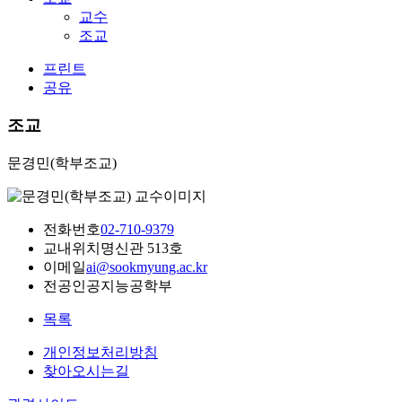
교수
조교
프린트
공유
조교
문경민(학부조교)
전화번호
02-710-9379
교내위치
명신관 513호
이메일
ai@sookmyung.ac.kr
전공
인공지능공학부
목록
개인정보처리방침
찾아오시는길