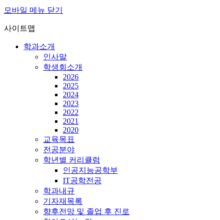
모바일 메뉴 닫기
사이트맵
학과소개
인사말
학생회소개
2026
2025
2024
2023
2022
2021
2020
교육목표
전공분야
학년별 커리큘럼
인공지능공학부
IT공학전공
학과내규
기자재목록
향후전망 및 졸업 후 진로