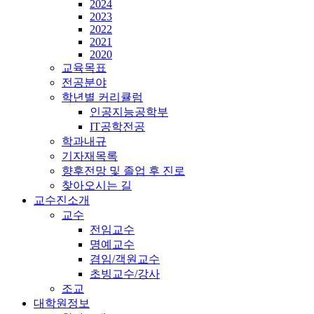
2024
2023
2022
2021
2020
교육목표
전공분야
학년별 커리큘럼
인공지능공학부
IT공학전공
학과내규
기자재목록
향후전망 및 졸업 후 진로
찾아오시는 길
교수진소개
교수
전임교수
명예교수
겸임/객원교수
초빙교수/강사
조교
대학원정보