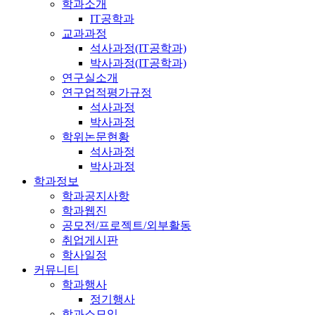
학과소개
IT공학과
교과과정
석사과정(IT공학과)
박사과정(IT공학과)
연구실소개
연구업적평가규정
석사과정
박사과정
학위논문현황
석사과정
박사과정
학과정보
학과공지사항
학과웹진
공모전/프로젝트/외부활동
취업게시판
학사일정
커뮤니티
학과행사
정기행사
학과소모임