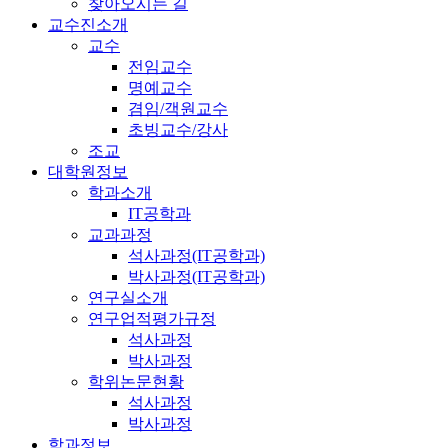
찾아오시는 길
교수진소개
교수
전임교수
명예교수
겸임/객원교수
초빙교수/강사
조교
대학원정보
학과소개
IT공학과
교과과정
석사과정(IT공학과)
박사과정(IT공학과)
연구실소개
연구업적평가규정
석사과정
박사과정
학위논문현황
석사과정
박사과정
학과정보