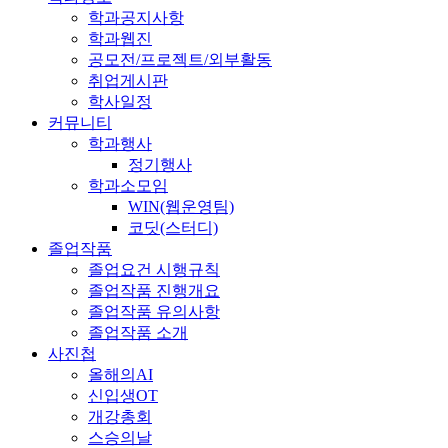
학과공지사항
학과웹진
공모전/프로젝트/외부활동
취업게시판
학사일정
커뮤니티
학과행사
정기행사
학과소모임
WIN(웹운영팀)
코딧(스터디)
졸업작품
졸업요건 시행규칙
졸업작품 진행개요
졸업작품 유의사항
졸업작품 소개
사진첩
올해의AI
신입생OT
개강총회
스승의날