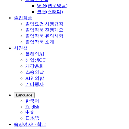
WIN(웹운영팀)
코딧(스터디)
졸업작품
졸업요건 시행규칙
졸업작품 진행개요
졸업작품 유의사항
졸업작품 소개
사진첩
올해의AI
신입생OT
개강총회
스승의날
AI인의밤
기타행사
Language
한국어
English
中文
日本語
숙명여자대학교