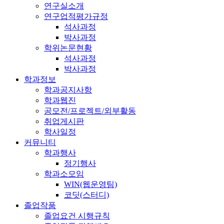
연구실소개
연구업적평가규정
석사과정
박사과정
학위논문현황
석사과정
박사과정
학과정보
학과공지사항
학과웹진
공모전/프로젝트/외부활동
취업게시판
학사일정
커뮤니티
학과행사
정기행사
학과소모임
WIN(웹운영팀)
코딧(스터디)
졸업작품
졸업요건 시행규칙