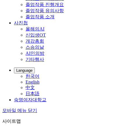
졸업작품 진행개요
졸업작품 유의사항
졸업작품 소개
사진첩
올해의AI
신입생OT
개강총회
스승의날
AI인의밤
기타행사
Language
한국어
English
中文
日本語
숙명여자대학교
모바일 메뉴 닫기
사이트맵