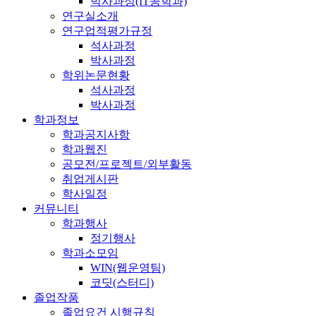
박사과정(IT공학과)
연구실소개
연구업적평가규정
석사과정
박사과정
학위논문현황
석사과정
박사과정
학과정보
학과공지사항
학과웹진
공모전/프로젝트/외부활동
취업게시판
학사일정
커뮤니티
학과행사
정기행사
학과소모임
WIN(웹운영팀)
코딧(스터디)
졸업작품
졸업요건 시행규칙