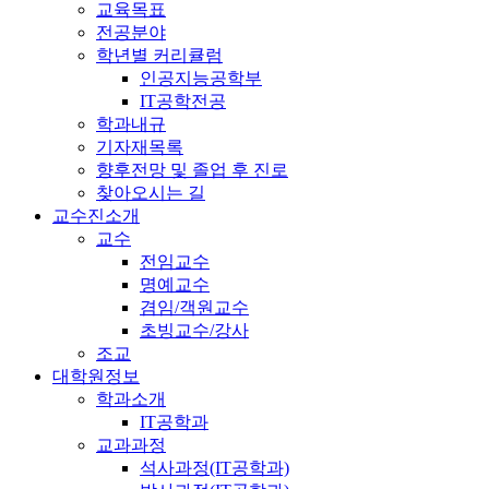
교육목표
전공분야
학년별 커리큘럼
인공지능공학부
IT공학전공
학과내규
기자재목록
향후전망 및 졸업 후 진로
찾아오시는 길
교수진소개
교수
전임교수
명예교수
겸임/객원교수
초빙교수/강사
조교
대학원정보
학과소개
IT공학과
교과과정
석사과정(IT공학과)