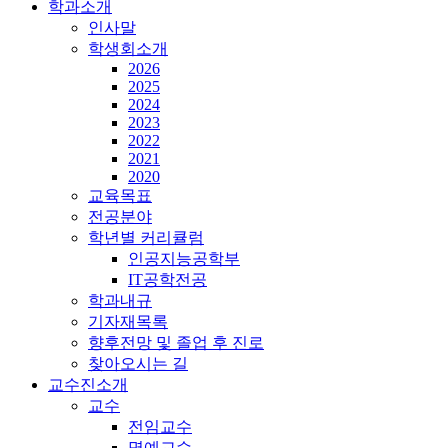
학과소개
인사말
학생회소개
2026
2025
2024
2023
2022
2021
2020
교육목표
전공분야
학년별 커리큘럼
인공지능공학부
IT공학전공
학과내규
기자재목록
향후전망 및 졸업 후 진로
찾아오시는 길
교수진소개
교수
전임교수
명예교수