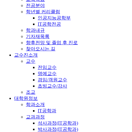
전공분야
학년별 커리큘럼
인공지능공학부
IT공학전공
학과내규
기자재목록
향후전망 및 졸업 후 진로
찾아오시는 길
교수진소개
교수
전임교수
명예교수
겸임/객원교수
초빙교수/강사
조교
대학원정보
학과소개
IT공학과
교과과정
석사과정(IT공학과)
박사과정(IT공학과)