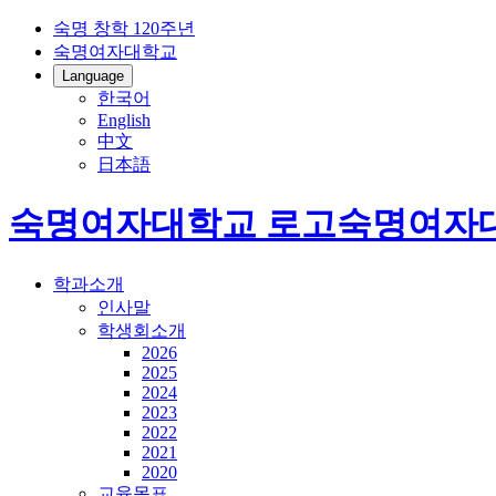
숙명 창학 120주년
숙명여자대학교
Language
한국어
English
中文
日本語
숙명여자대학교 로고
숙명여자
학과소개
인사말
학생회소개
2026
2025
2024
2023
2022
2021
2020
교육목표