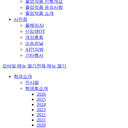
졸업작품 진행개요
졸업작품 유의사항
졸업작품 소개
사진첩
올해의AI
신입생OT
개강총회
스승의날
AI인의밤
기타행사
모바일 메뉴 열기
전체 메뉴 열기
학과소개
인사말
학생회소개
2026
2025
2024
2023
2022
2021
2020