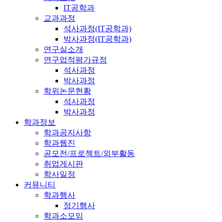
IT공학과
교과과정
석사과정(IT공학과)
박사과정(IT공학과)
연구실소개
연구업적평가규정
석사과정
박사과정
학위논문현황
석사과정
박사과정
학과정보
학과공지사항
학과웹진
공모전/프로젝트/외부활동
취업게시판
학사일정
커뮤니티
학과행사
정기행사
학과소모임