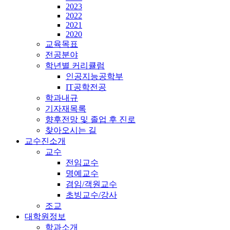
2023
2022
2021
2020
교육목표
전공분야
학년별 커리큘럼
인공지능공학부
IT공학전공
학과내규
기자재목록
향후전망 및 졸업 후 진로
찾아오시는 길
교수진소개
교수
전임교수
명예교수
겸임/객원교수
초빙교수/강사
조교
대학원정보
학과소개