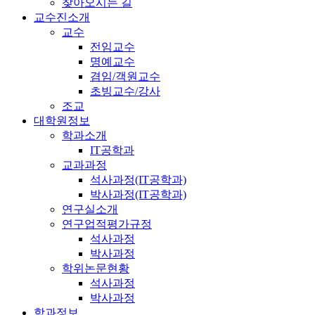
찾아오시는 길
교수진소개
교수
전임교수
명예교수
겸임/객원교수
초빙교수/강사
조교
대학원정보
학과소개
IT공학과
교과과정
석사과정(IT공학과)
박사과정(IT공학과)
연구실소개
연구업적평가규정
석사과정
박사과정
학위논문현황
석사과정
박사과정
학과정보