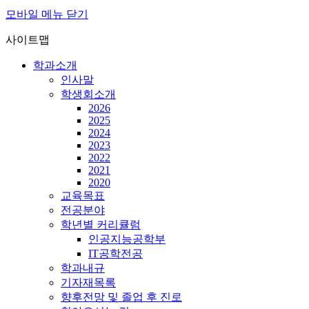
모바일 메뉴 닫기
사이트맵
학과소개
인사말
학생회소개
2026
2025
2024
2023
2022
2021
2020
교육목표
전공분야
학년별 커리큘럼
인공지능공학부
IT공학전공
학과내규
기자재목록
향후전망 및 졸업 후 진로