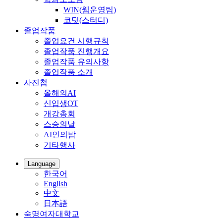
WIN(웹운영팀)
코딧(스터디)
졸업작품
졸업요건 시행규칙
졸업작품 진행개요
졸업작품 유의사항
졸업작품 소개
사진첩
올해의AI
신입생OT
개강총회
스승의날
AI인의밤
기타행사
Language
한국어
English
中文
日本語
숙명여자대학교