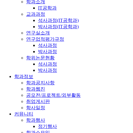
학과소개
IT공학과
교과과정
석사과정(IT공학과)
박사과정(IT공학과)
연구실소개
연구업적평가규정
석사과정
박사과정
학위논문현황
석사과정
박사과정
학과정보
학과공지사항
학과웹진
공모전/프로젝트/외부활동
취업게시판
학사일정
커뮤니티
학과행사
정기행사
학과소모임