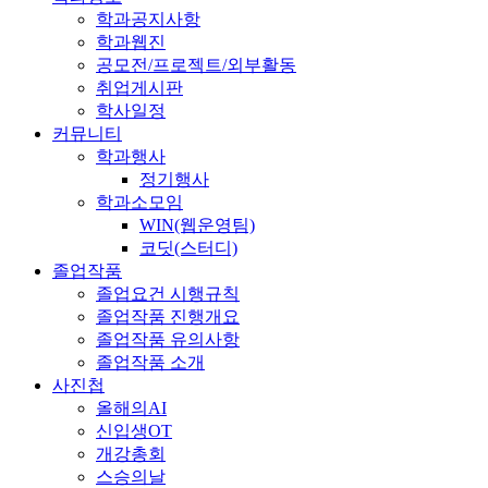
학과공지사항
학과웹진
공모전/프로젝트/외부활동
취업게시판
학사일정
커뮤니티
학과행사
정기행사
학과소모임
WIN(웹운영팀)
코딧(스터디)
졸업작품
졸업요건 시행규칙
졸업작품 진행개요
졸업작품 유의사항
졸업작품 소개
사진첩
올해의AI
신입생OT
개강총회
스승의날