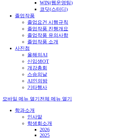
WIN(웹운영팀)
코딧(스터디)
졸업작품
졸업요건 시행규칙
졸업작품 진행개요
졸업작품 유의사항
졸업작품 소개
사진첩
올해의AI
신입생OT
개강총회
스승의날
AI인의밤
기타행사
모바일 메뉴 열기
전체 메뉴 열기
학과소개
인사말
학생회소개
2026
2025