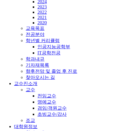
2024
2023
2022
2021
2020
교육목표
전공분야
학년별 커리큘럼
인공지능공학부
IT공학전공
학과내규
기자재목록
향후전망 및 졸업 후 진로
찾아오시는 길
교수진소개
교수
전임교수
명예교수
겸임/객원교수
초빙교수/강사
조교
대학원정보