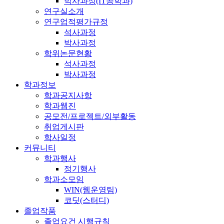
박사과정(IT공학과)
연구실소개
연구업적평가규정
석사과정
박사과정
학위논문현황
석사과정
박사과정
학과정보
학과공지사항
학과웹진
공모전/프로젝트/외부활동
취업게시판
학사일정
커뮤니티
학과행사
정기행사
학과소모임
WIN(웹운영팀)
코딧(스터디)
졸업작품
졸업요건 시행규칙