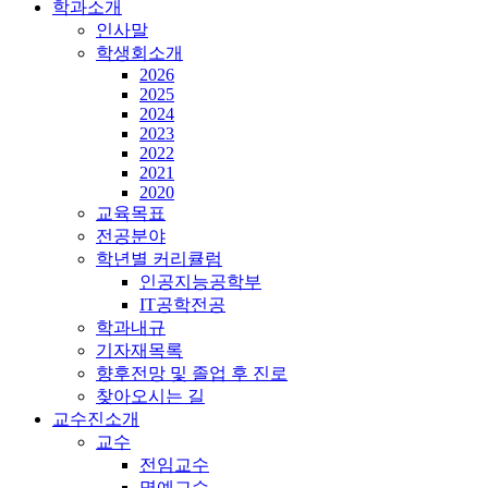
학과소개
인사말
학생회소개
2026
2025
2024
2023
2022
2021
2020
교육목표
전공분야
학년별 커리큘럼
인공지능공학부
IT공학전공
학과내규
기자재목록
향후전망 및 졸업 후 진로
찾아오시는 길
교수진소개
교수
전임교수
명예교수