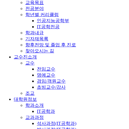
교육목표
전공분야
학년별 커리큘럼
인공지능공학부
IT공학전공
학과내규
기자재목록
향후전망 및 졸업 후 진로
찾아오시는 길
교수진소개
교수
전임교수
명예교수
겸임/객원교수
초빙교수/강사
조교
대학원정보
학과소개
IT공학과
교과과정
석사과정(IT공학과)