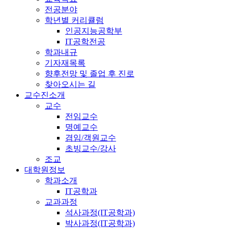
전공분야
학년별 커리큘럼
인공지능공학부
IT공학전공
학과내규
기자재목록
향후전망 및 졸업 후 진로
찾아오시는 길
교수진소개
교수
전임교수
명예교수
겸임/객원교수
초빙교수/강사
조교
대학원정보
학과소개
IT공학과
교과과정
석사과정(IT공학과)
박사과정(IT공학과)