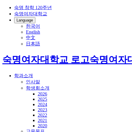
숙명 창학 120주년
숙명여자대학교
Language
한국어
English
中文
日本語
숙명여자대학교 로고
숙명여자
학과소개
인사말
학생회소개
2026
2025
2024
2023
2022
2021
2020
교육목표