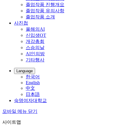
졸업작품 진행개요
졸업작품 유의사항
졸업작품 소개
사진첩
올해의AI
신입생OT
개강총회
스승의날
AI인의밤
기타행사
Language
한국어
English
中文
日本語
숙명여자대학교
모바일 메뉴 닫기
사이트맵