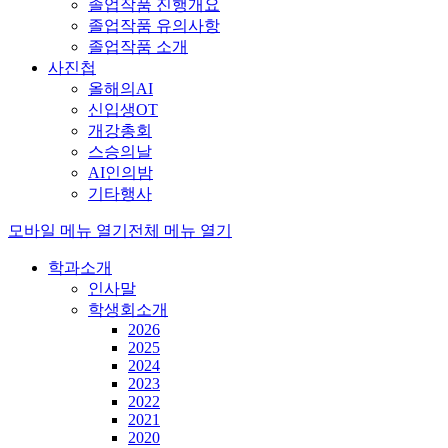
졸업작품 진행개요
졸업작품 유의사항
졸업작품 소개
사진첩
올해의AI
신입생OT
개강총회
스승의날
AI인의밤
기타행사
모바일 메뉴 열기
전체 메뉴 열기
학과소개
인사말
학생회소개
2026
2025
2024
2023
2022
2021
2020