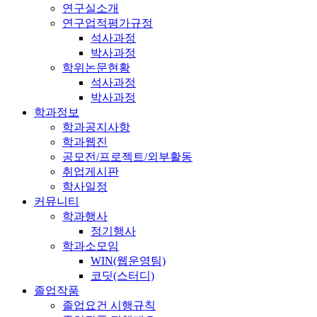
연구실소개
연구업적평가규정
석사과정
박사과정
학위논문현황
석사과정
박사과정
학과정보
학과공지사항
학과웹진
공모전/프로젝트/외부활동
취업게시판
학사일정
커뮤니티
학과행사
정기행사
학과소모임
WIN(웹운영팀)
코딧(스터디)
졸업작품
졸업요건 시행규칙