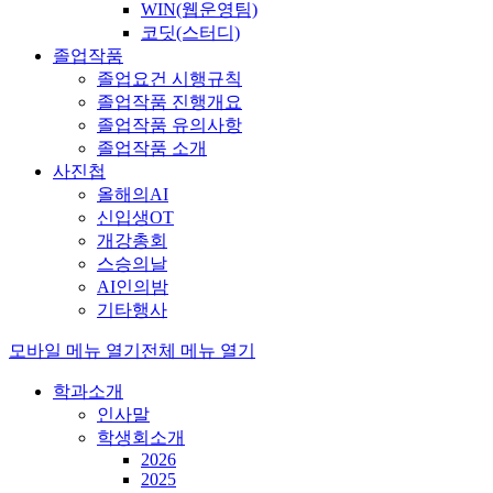
WIN(웹운영팀)
코딧(스터디)
졸업작품
졸업요건 시행규칙
졸업작품 진행개요
졸업작품 유의사항
졸업작품 소개
사진첩
올해의AI
신입생OT
개강총회
스승의날
AI인의밤
기타행사
모바일 메뉴 열기
전체 메뉴 열기
학과소개
인사말
학생회소개
2026
2025