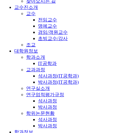
찾아오시는 길
교수진소개
교수
전임교수
명예교수
겸임/객원교수
초빙교수/강사
조교
대학원정보
학과소개
IT공학과
교과과정
석사과정(IT공학과)
박사과정(IT공학과)
연구실소개
연구업적평가규정
석사과정
박사과정
학위논문현황
석사과정
박사과정
학과정보