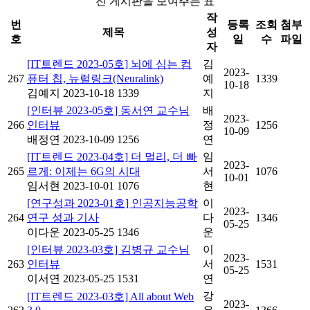
진 게시판을 보여주는 표
작
번
등록
조회
첨부
제목
성
호
일
수
파일
자
[IT트렌드 2023-05호] 뇌에 심는 컴
김
2023-
267
퓨터 칩, 뉴럴링크(Neuralink)
예
1339
10-18
김예지
2023-10-18
1339
지
[인터뷰 2023-05호] 동서연 교수님
배
2023-
266
인터뷰
정
1256
10-09
배정연
2023-10-09
1256
연
[IT트렌드 2023-04호] 더 멀리, 더 빠
임
2023-
265
르게: 이제는 6G의 시대
서
1076
10-01
임서현
2023-10-01
1076
현
[연구성과 2023-01호] 인공지능공학
이
2023-
264
연구 성과 기사
다
1346
05-25
이다운
2023-05-25
1346
운
[인터뷰 2023-03호] 김병규 교수님
이
2023-
263
인터뷰
서
1531
05-25
이서연
2023-05-25
1531
연
강
[IT트렌드 2023-03호] All about Web
2023-