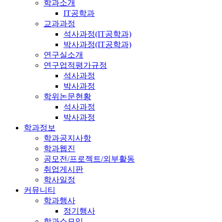
학과소개
IT공학과
교과과정
석사과정(IT공학과)
박사과정(IT공학과)
연구실소개
연구업적평가규정
석사과정
박사과정
학위논문현황
석사과정
박사과정
학과정보
학과공지사항
학과웹진
공모전/프로젝트/외부활동
취업게시판
학사일정
커뮤니티
학과행사
정기행사
학과소모임