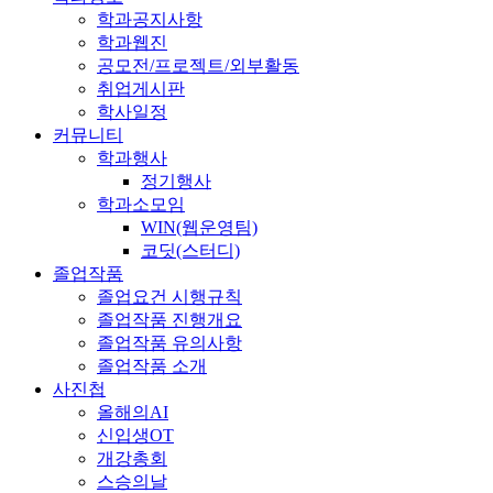
학과공지사항
학과웹진
공모전/프로젝트/외부활동
취업게시판
학사일정
커뮤니티
학과행사
정기행사
학과소모임
WIN(웹운영팀)
코딧(스터디)
졸업작품
졸업요건 시행규칙
졸업작품 진행개요
졸업작품 유의사항
졸업작품 소개
사진첩
올해의AI
신입생OT
개강총회
스승의날