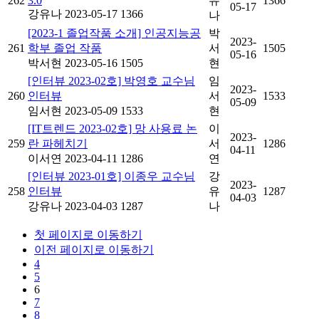
262
3.0
유
1366
05-17
강유나
2023-05-17
1366
나
[2023-1 졸업작품 소개] 인공지능공
박
2023-
261
학부 졸업 작품
서
1505
05-16
박서현
2023-05-16
1505
현
[인터뷰 2023-02호] 박영호 교수님
임
2023-
260
인터뷰
서
1533
05-09
임서현
2023-05-09
1533
현
[IT트렌드 2023-02호] 망 사용료 논
이
2023-
259
란 파헤치기
서
1286
04-11
이서연
2023-04-11
1286
연
[인터뷰 2023-01호] 이종우 교수님
강
2023-
258
인터뷰
유
1287
04-03
강유나
2023-04-03
1287
나
첫 페이지로 이동하기
이전 페이지로 이동하기
4
5
6
7
8