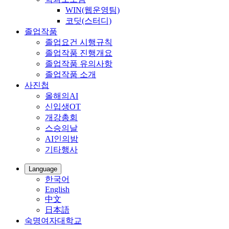
WIN(웹운영팀)
코딧(스터디)
졸업작품
졸업요건 시행규칙
졸업작품 진행개요
졸업작품 유의사항
졸업작품 소개
사진첩
올해의AI
신입생OT
개강총회
스승의날
AI인의밤
기타행사
Language
한국어
English
中文
日本語
숙명여자대학교