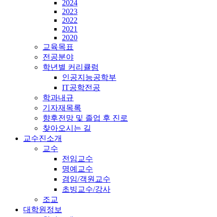
2024
2023
2022
2021
2020
교육목표
전공분야
학년별 커리큘럼
인공지능공학부
IT공학전공
학과내규
기자재목록
향후전망 및 졸업 후 진로
찾아오시는 길
교수진소개
교수
전임교수
명예교수
겸임/객원교수
초빙교수/강사
조교
대학원정보