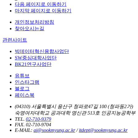
다음 페이지로 이동하기
마지막 페이지로 이동하기
개인정보처리방침
찾아오시는길
관련사이트
빅데이터혁신융합사업단
SW중심대학사업단
BK21연구사업단
유튜브
인스타그램
블로그
페이스북
(04310) 서울특별시 용산구 청파로47길 100 (청파동2가)
숙명여자대학교 공과대학 명신관 513호 인공지능공학부
TEL.
02-710-9379
FAX. 02-710-9704
E-MAIL:
ai@sookmyung.ac.kr
/
itdept@sookmyung.ac.kr