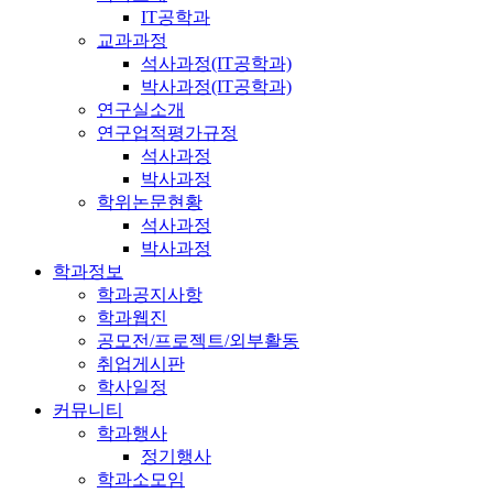
IT공학과
교과과정
석사과정(IT공학과)
박사과정(IT공학과)
연구실소개
연구업적평가규정
석사과정
박사과정
학위논문현황
석사과정
박사과정
학과정보
학과공지사항
학과웹진
공모전/프로젝트/외부활동
취업게시판
학사일정
커뮤니티
학과행사
정기행사
학과소모임