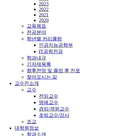
2023
2022
2021
2020
교육목표
전공분야
학년별 커리큘럼
인공지능공학부
IT공학전공
학과내규
기자재목록
향후전망 및 졸업 후 진로
찾아오시는 길
교수진소개
교수
전임교수
명예교수
겸임/객원교수
초빙교수/강사
조교
대학원정보
학과소개