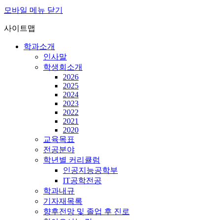
모바일 메뉴 닫기
사이트맵
학과소개
인사말
학생회소개
2026
2025
2024
2023
2022
2021
2020
교육목표
전공분야
학년별 커리큘럼
인공지능공학부
IT공학전공
학과내규
기자재목록
향후전망 및 졸업 후 진로