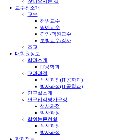
찾아오시는 길
교수진소개
교수
전임교수
명예교수
겸임/객원교수
초빙교수/강사
조교
대학원정보
학과소개
IT공학과
교과과정
석사과정(IT공학과)
박사과정(IT공학과)
연구실소개
연구업적평가규정
석사과정
박사과정
학위논문현황
석사과정
박사과정
학과정보