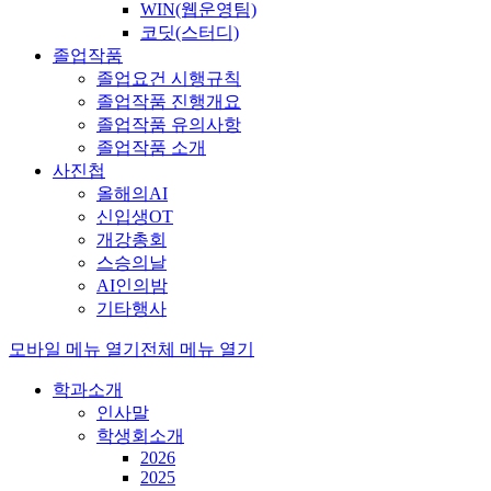
WIN(웹운영팀)
코딧(스터디)
졸업작품
졸업요건 시행규칙
졸업작품 진행개요
졸업작품 유의사항
졸업작품 소개
사진첩
올해의AI
신입생OT
개강총회
스승의날
AI인의밤
기타행사
모바일 메뉴 열기
전체 메뉴 열기
학과소개
인사말
학생회소개
2026
2025