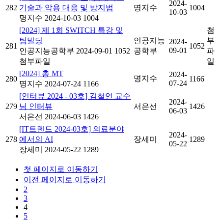
2024-
282
기술과 악용 대응 및 방지법
명지수
1004
10-03
명지수
2024-10-03
1004
[2024] 제 1회 SWITCH 특강 및
첨
팀빌딩
인공지능
부
2024-
281
1052
09-01
인공지능공학부
2024-09-01
1052
공학부
파
첨부파일
일
[2024] 총 MT
2024-
명지수
280
1166
07-24
명지수
2024-07-24
1166
[인터뷰 2024 - 03호] 김철연 교수
2024-
279
님 인터뷰
서은선
1426
06-03
서은선
2024-06-03
1426
[IT트렌드 2024-03호] 의료분야
2024-
278
에서의 AI
장세미
1289
05-22
장세미
2024-05-22
1289
첫 페이지로 이동하기
이전 페이지로 이동하기
2
3
4
5