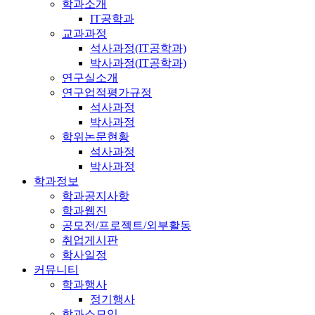
학과소개
IT공학과
교과과정
석사과정(IT공학과)
박사과정(IT공학과)
연구실소개
연구업적평가규정
석사과정
박사과정
학위논문현황
석사과정
박사과정
학과정보
학과공지사항
학과웹진
공모전/프로젝트/외부활동
취업게시판
학사일정
커뮤니티
학과행사
정기행사
학과소모임