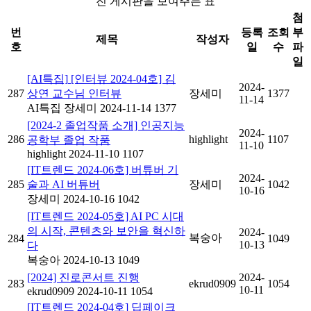
진 게시판을 보여주는 표
첨
번
등록
조회
부
제목
작성자
호
일
수
파
일
[AI특집]
[인터뷰 2024-04호] 김
2024-
287
상연 교수님 인터뷰
장세미
1377
11-14
AI특집
장세미
2024-11-14
1377
[2024-2 졸업작품 소개] 인공지능
2024-
286
highlight
1107
공학부 졸업 작품
11-10
highlight
2024-11-10
1107
[IT트렌드 2024-06호] 버튜버 기
2024-
285
술과 AI 버튜버
장세미
1042
10-16
장세미
2024-10-16
1042
[IT트렌드 2024-05호] AI PC 시대
의 시작, 콘텐츠와 보안을 혁신하
2024-
복숭아
284
1049
10-13
다
복숭아
2024-10-13
1049
[2024] 진로콘서트 진행
2024-
283
ekrud0909
1054
10-11
ekrud0909
2024-10-11
1054
[IT트렌드 2024-04호] 딥페이크