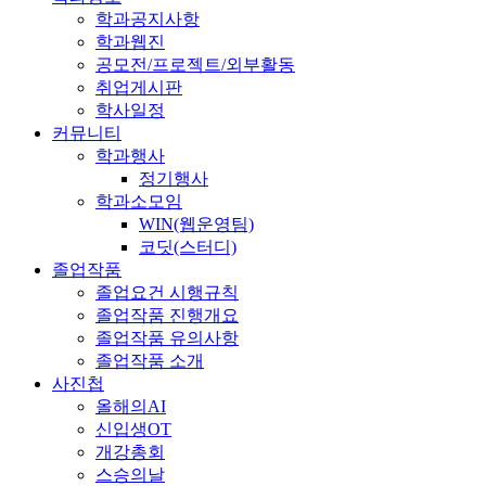
학과공지사항
학과웹진
공모전/프로젝트/외부활동
취업게시판
학사일정
커뮤니티
학과행사
정기행사
학과소모임
WIN(웹운영팀)
코딧(스터디)
졸업작품
졸업요건 시행규칙
졸업작품 진행개요
졸업작품 유의사항
졸업작품 소개
사진첩
올해의AI
신입생OT
개강총회
스승의날