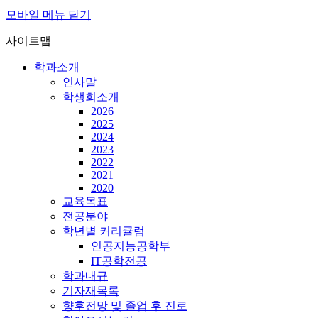
모바일 메뉴 닫기
사이트맵
학과소개
인사말
학생회소개
2026
2025
2024
2023
2022
2021
2020
교육목표
전공분야
학년별 커리큘럼
인공지능공학부
IT공학전공
학과내규
기자재목록
향후전망 및 졸업 후 진로