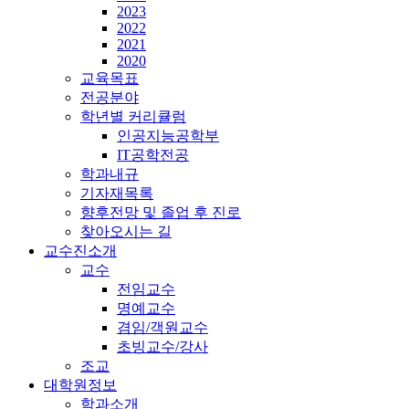
2023
2022
2021
2020
교육목표
전공분야
학년별 커리큘럼
인공지능공학부
IT공학전공
학과내규
기자재목록
향후전망 및 졸업 후 진로
찾아오시는 길
교수진소개
교수
전임교수
명예교수
겸임/객원교수
초빙교수/강사
조교
대학원정보
학과소개