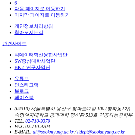
6
다음 페이지로 이동하기
마지막 페이지로 이동하기
개인정보처리방침
찾아오시는길
관련사이트
빅데이터혁신융합사업단
SW중심대학사업단
BK21연구사업단
유튜브
인스타그램
블로그
페이스북
(04310) 서울특별시 용산구 청파로47길 100 (청파동2가)
숙명여자대학교 공과대학 명신관 513호 인공지능공학부
TEL.
02-710-9379
FAX. 02-710-9704
E-MAIL:
ai@sookmyung.ac.kr
/
itdept@sookmyung.ac.kr