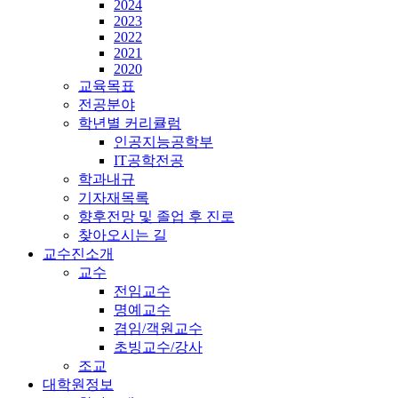
2024
2023
2022
2021
2020
교육목표
전공분야
학년별 커리큘럼
인공지능공학부
IT공학전공
학과내규
기자재목록
향후전망 및 졸업 후 진로
찾아오시는 길
교수진소개
교수
전임교수
명예교수
겸임/객원교수
초빙교수/강사
조교
대학원정보