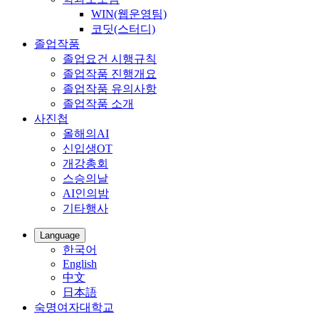
WIN(웹운영팀)
코딧(스터디)
졸업작품
졸업요건 시행규칙
졸업작품 진행개요
졸업작품 유의사항
졸업작품 소개
사진첩
올해의AI
신입생OT
개강총회
스승의날
AI인의밤
기타행사
Language
한국어
English
中文
日本語
숙명여자대학교