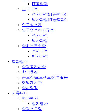
IT공학과
교과과정
석사과정(IT공학과)
박사과정(IT공학과)
연구실소개
연구업적평가규정
석사과정
박사과정
학위논문현황
석사과정
박사과정
학과정보
학과공지사항
학과웹진
공모전/프로젝트/외부활동
취업게시판
학사일정
커뮤니티
학과행사
정기행사
학과소모임