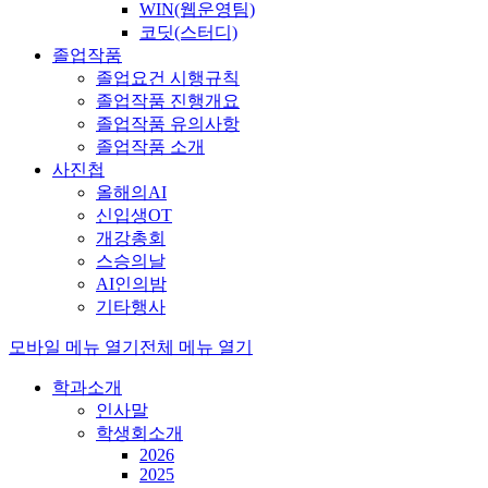
WIN(웹운영팀)
코딧(스터디)
졸업작품
졸업요건 시행규칙
졸업작품 진행개요
졸업작품 유의사항
졸업작품 소개
사진첩
올해의AI
신입생OT
개강총회
스승의날
AI인의밤
기타행사
모바일 메뉴 열기
전체 메뉴 열기
학과소개
인사말
학생회소개
2026
2025