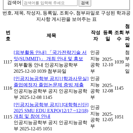
검색어
검색
번호, 제목, 작성자, 등록일, 조회수, 첨부파일로 구성된 학과공
지사항 게시판을 보여주는 표
첨
번
작성
등록
조회
부
제목
호
자
일
수
파
일
[외부활동 안내]
「국가전략기술 서
인공
첨
밋(SUMMIT)」 개최 안내 및 홍보
지능
부
2025-
1117
1039
12-10
외부활동 안내
인공지능공학부
공학
파
2025-12-10
1039
첨부파일
부
일
[인공지능공학부 공지]
[학과사무실]
인공
졸업예정자 졸업논문제 증빙 제출
지능
2025-
1116
1145
12-08
인공지능공학부 공지
인공지능공학
공학
부
2025-12-08
1145
부
[인공지능공학부 공지]
[대학혁신단]
인공
2025 SMU EDU EXPO(12/17 ~12/18)
지능
2025-
개최 및 참여 안내
1115
1051
12-05
공학
인공지능공학부 공지
인공지능공학
부
부
2025-12-05
1051