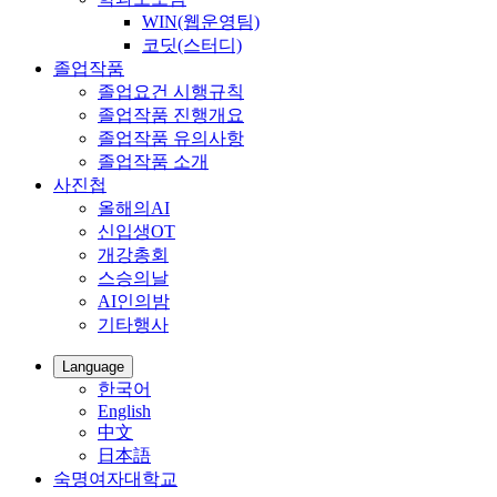
WIN(웹운영팀)
코딧(스터디)
졸업작품
졸업요건 시행규칙
졸업작품 진행개요
졸업작품 유의사항
졸업작품 소개
사진첩
올해의AI
신입생OT
개강총회
스승의날
AI인의밤
기타행사
Language
한국어
English
中文
日本語
숙명여자대학교