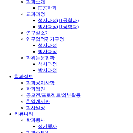
학과소개
IT공학과
교과과정
석사과정(IT공학과)
박사과정(IT공학과)
연구실소개
연구업적평가규정
석사과정
박사과정
학위논문현황
석사과정
박사과정
학과정보
학과공지사항
학과웹진
공모전/프로젝트/외부활동
취업게시판
학사일정
커뮤니티
학과행사
정기행사
학과소모임