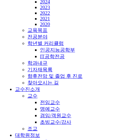
2024
2023
2022
2021
2020
교육목표
전공분야
학년별 커리큘럼
인공지능공학부
IT공학전공
학과내규
기자재목록
향후전망 및 졸업 후 진로
찾아오시는 길
교수진소개
교수
전임교수
명예교수
겸임/객원교수
초빙교수/강사
조교
대학원정보