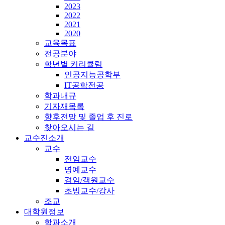
2023
2022
2021
2020
교육목표
전공분야
학년별 커리큘럼
인공지능공학부
IT공학전공
학과내규
기자재목록
향후전망 및 졸업 후 진로
찾아오시는 길
교수진소개
교수
전임교수
명예교수
겸임/객원교수
초빙교수/강사
조교
대학원정보
학과소개