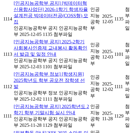
[인공지능공학부 공지]
[빅데이터혁
신융합사업단] 2026-1학기 학생자율
인공
첨
설계전공 빅데이터전공(COSS형) 모
지능
부
2025-
1114
1135
12-05
집
공학
파
인공지능공학부 공지
인공지능공학
부
일
부
2025-12-05
1135
첨부파일
[인공지능공학부 공지]
2025-2학기
인공
첨
사회봉사인증제 교내봉사 활동확인
지능
부
2025-
1113
서 발급 및 일정 안내
1101
12-03
공학
파
인공지능공학부 공지
인공지능공학
부
일
부
2025-12-03
1101
첨부파일
[인공지능공학부 정보]
[학생지원]
인공
첨
2025학년도 학부 공모전 장학생 선
지능
부
2025-
1112
발
1111
12-02
공학
파
인공지능공학부 정보
인공지능공학
부
일
부
2025-12-02
1111
첨부파일
[인공지능공학부 공지]
2025학년도 2
인공
첨
학기 학부 기말시험 실시 안내
지능
부
2025-
1111
1129
11-28
인공지능공학부 공지
인공지능공학
공학
파
부
2025-11-28
1129
첨부파일
부
일
인공
[외부활동 안내]
'SFS 2025 스마트 미