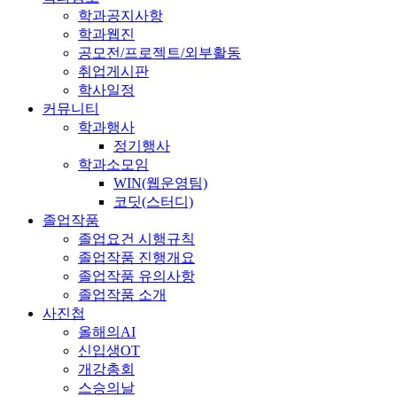
학과공지사항
학과웹진
공모전/프로젝트/외부활동
취업게시판
학사일정
커뮤니티
학과행사
정기행사
학과소모임
WIN(웹운영팀)
코딧(스터디)
졸업작품
졸업요건 시행규칙
졸업작품 진행개요
졸업작품 유의사항
졸업작품 소개
사진첩
올해의AI
신입생OT
개강총회
스승의날