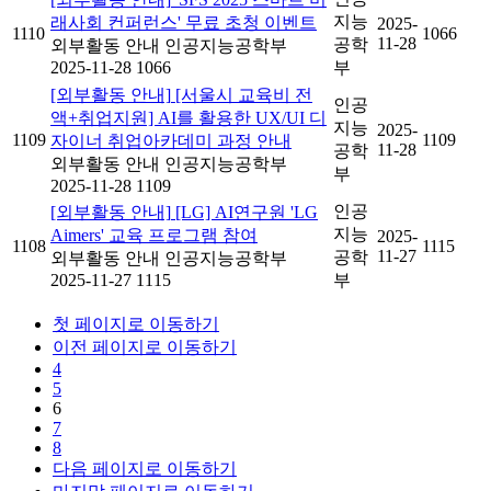
지능
래사회 컨퍼런스' 무료 초청 이벤트
2025-
1110
1066
11-28
공학
외부활동 안내
인공지능공학부
2025-11-28
1066
부
[외부활동 안내]
[서울시 교육비 전
인공
액+취업지원] AI를 활용한 UX/UI 디
지능
2025-
1109
1109
자이너 취업아카데미 과정 안내
11-28
공학
외부활동 안내
인공지능공학부
부
2025-11-28
1109
인공
[외부활동 안내]
[LG] AI연구원 'LG
지능
Aimers' 교육 프로그램 참여
2025-
1108
1115
11-27
공학
외부활동 안내
인공지능공학부
2025-11-27
1115
부
첫 페이지로 이동하기
이전 페이지로 이동하기
4
5
6
7
8
다음 페이지로 이동하기