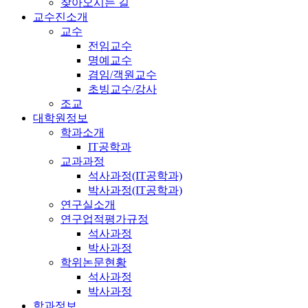
찾아오시는 길
교수진소개
교수
전임교수
명예교수
겸임/객원교수
초빙교수/강사
조교
대학원정보
학과소개
IT공학과
교과과정
석사과정(IT공학과)
박사과정(IT공학과)
연구실소개
연구업적평가규정
석사과정
박사과정
학위논문현황
석사과정
박사과정
학과정보