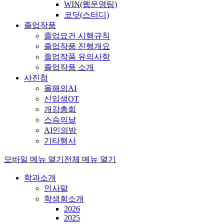
WIN(웹운영팀)
코딧(스터디)
졸업작품
졸업요건 시행규칙
졸업작품 진행개요
졸업작품 유의사항
졸업작품 소개
사진첩
올해의AI
신입생OT
개강총회
스승의날
AI인의밤
기타행사
모바일 메뉴 열기
전체 메뉴 열기
학과소개
인사말
학생회소개
2026
2025