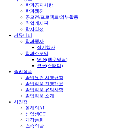
학과공지사항
학과웹진
공모전/프로젝트/외부활동
취업게시판
학사일정
커뮤니티
학과행사
정기행사
학과소모임
WIN(웹운영팀)
코딧(스터디)
졸업작품
졸업요건 시행규칙
졸업작품 진행개요
졸업작품 유의사항
졸업작품 소개
사진첩
올해의AI
신입생OT
개강총회
스승의날