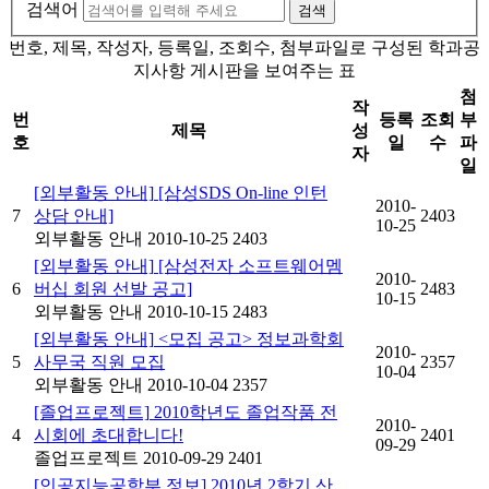
검색어
검색
번호, 제목, 작성자, 등록일, 조회수, 첨부파일로 구성된 학과공
지사항 게시판을 보여주는 표
첨
작
번
등록
조회
부
제목
성
호
일
수
파
자
일
[외부활동 안내]
[삼성SDS On-line 인턴
2010-
7
상담 안내]
2403
10-25
외부활동 안내
2010-10-25
2403
[외부활동 안내]
[삼성전자 소프트웨어멤
2010-
6
버십 회원 선발 공고]
2483
10-15
외부활동 안내
2010-10-15
2483
[외부활동 안내]
<모집 공고> 정보과학회
2010-
5
사무국 직원 모집
2357
10-04
외부활동 안내
2010-10-04
2357
[졸업프로젝트]
2010학년도 졸업작품 전
2010-
4
시회에 초대합니다!
2401
09-29
졸업프로젝트
2010-09-29
2401
[인공지능공학부 정보]
2010년 2학기 산