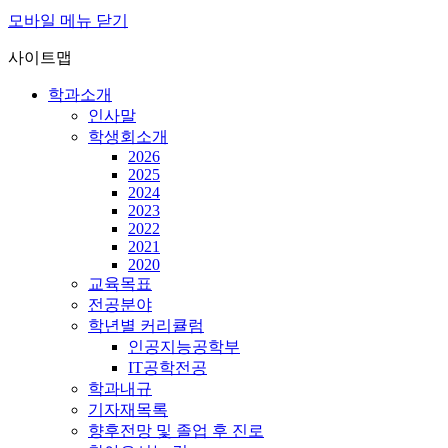
모바일 메뉴 닫기
사이트맵
학과소개
인사말
학생회소개
2026
2025
2024
2023
2022
2021
2020
교육목표
전공분야
학년별 커리큘럼
인공지능공학부
IT공학전공
학과내규
기자재목록
향후전망 및 졸업 후 진로