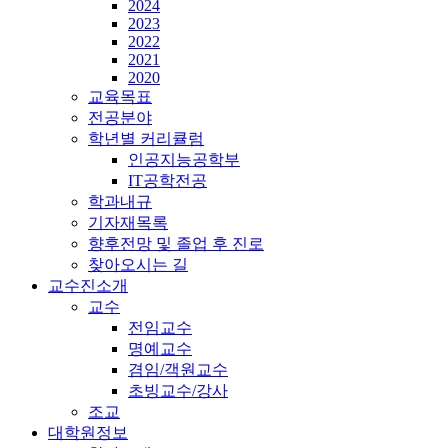
2024
2023
2022
2021
2020
교육목표
전공분야
학년별 커리큘럼
인공지능공학부
IT공학전공
학과내규
기자재목록
향후전망 및 졸업 후 진로
찾아오시는 길
교수진소개
교수
전임교수
명예교수
겸임/객원교수
초빙교수/강사
조교
대학원정보