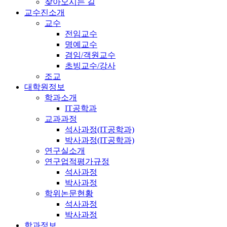
찾아오시는 길
교수진소개
교수
전임교수
명예교수
겸임/객원교수
초빙교수/강사
조교
대학원정보
학과소개
IT공학과
교과과정
석사과정(IT공학과)
박사과정(IT공학과)
연구실소개
연구업적평가규정
석사과정
박사과정
학위논문현황
석사과정
박사과정
학과정보