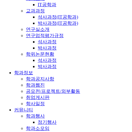
IT공학과
교과과정
석사과정(IT공학과)
박사과정(IT공학과)
연구실소개
연구업적평가규정
석사과정
박사과정
학위논문현황
석사과정
박사과정
학과정보
학과공지사항
학과웹진
공모전/프로젝트/외부활동
취업게시판
학사일정
커뮤니티
학과행사
정기행사
학과소모임