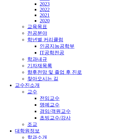
2023
2022
2021
2020
교육목표
전공분야
학년별 커리큘럼
인공지능공학부
IT공학전공
학과내규
기자재목록
향후전망 및 졸업 후 진로
찾아오시는 길
교수진소개
교수
전임교수
명예교수
겸임/객원교수
초빙교수/강사
조교
대학원정보
학과소개