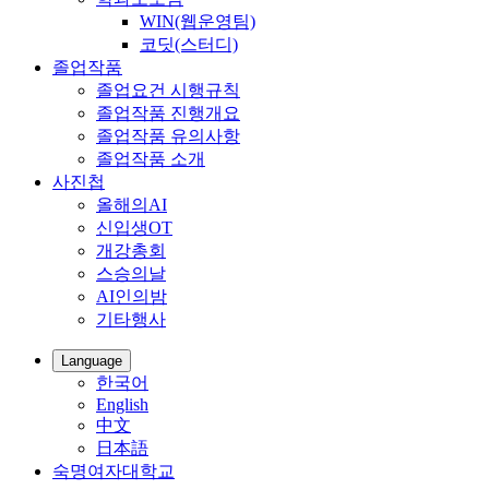
WIN(웹운영팀)
코딧(스터디)
졸업작품
졸업요건 시행규칙
졸업작품 진행개요
졸업작품 유의사항
졸업작품 소개
사진첩
올해의AI
신입생OT
개강총회
스승의날
AI인의밤
기타행사
Language
한국어
English
中文
日本語
숙명여자대학교