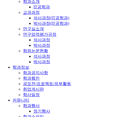
학과소개
IT공학과
교과과정
석사과정(IT공학과)
박사과정(IT공학과)
연구실소개
연구업적평가규정
석사과정
박사과정
학위논문현황
석사과정
박사과정
학과정보
학과공지사항
학과웹진
공모전/프로젝트/외부활동
취업게시판
학사일정
커뮤니티
학과행사
정기행사
학과소모임