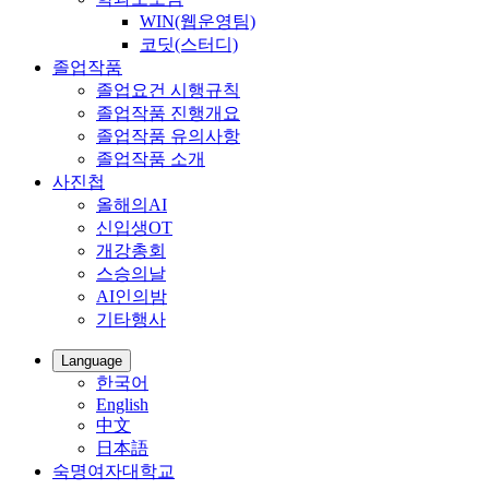
WIN(웹운영팀)
코딧(스터디)
졸업작품
졸업요건 시행규칙
졸업작품 진행개요
졸업작품 유의사항
졸업작품 소개
사진첩
올해의AI
신입생OT
개강총회
스승의날
AI인의밤
기타행사
Language
한국어
English
中文
日本語
숙명여자대학교