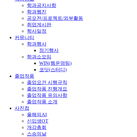
학과공지사항
학과웹진
공모전/프로젝트/외부활동
취업게시판
학사일정
커뮤니티
학과행사
정기행사
학과소모임
WIN(웹운영팀)
코딧(스터디)
졸업작품
졸업요건 시행규칙
졸업작품 진행개요
졸업작품 유의사항
졸업작품 소개
사진첩
올해의AI
신입생OT
개강총회
스승의날