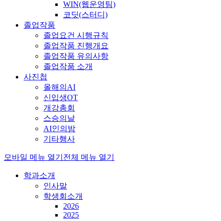
WIN(웹운영팀)
코딧(스터디)
졸업작품
졸업요건 시행규칙
졸업작품 진행개요
졸업작품 유의사항
졸업작품 소개
사진첩
올해의AI
신입생OT
개강총회
스승의날
AI인의밤
기타행사
모바일 메뉴 열기
전체 메뉴 열기
학과소개
인사말
학생회소개
2026
2025