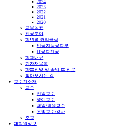
2024
2023
2022
2021
2020
교육목표
전공분야
학년별 커리큘럼
인공지능공학부
IT공학전공
학과내규
기자재목록
향후전망 및 졸업 후 진로
찾아오시는 길
교수진소개
교수
전임교수
명예교수
겸임/객원교수
초빙교수/강사
조교
대학원정보