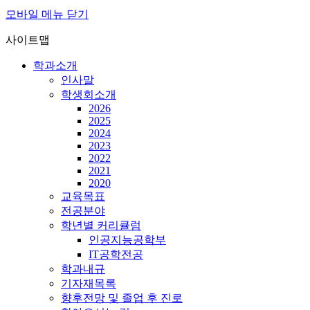
모바일 메뉴 닫기
사이트맵
학과소개
인사말
학생회소개
2026
2025
2024
2023
2022
2021
2020
교육목표
전공분야
학년별 커리큘럼
인공지능공학부
IT공학전공
학과내규
기자재목록
향후전망 및 졸업 후 진로