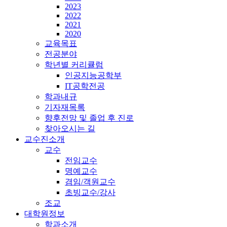
2023
2022
2021
2020
교육목표
전공분야
학년별 커리큘럼
인공지능공학부
IT공학전공
학과내규
기자재목록
향후전망 및 졸업 후 진로
찾아오시는 길
교수진소개
교수
전임교수
명예교수
겸임/객원교수
초빙교수/강사
조교
대학원정보
학과소개