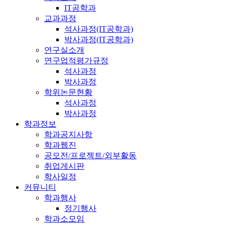
IT공학과
교과과정
석사과정(IT공학과)
박사과정(IT공학과)
연구실소개
연구업적평가규정
석사과정
박사과정
학위논문현황
석사과정
박사과정
학과정보
학과공지사항
학과웹진
공모전/프로젝트/외부활동
취업게시판
학사일정
커뮤니티
학과행사
정기행사
학과소모임