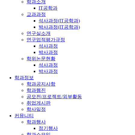
학과소개
IT공학과
교과과정
석사과정(IT공학과)
박사과정(IT공학과)
연구실소개
연구업적평가규정
석사과정
박사과정
학위논문현황
석사과정
박사과정
학과정보
학과공지사항
학과웹진
공모전/프로젝트/외부활동
취업게시판
학사일정
커뮤니티
학과행사
정기행사
학과소모임