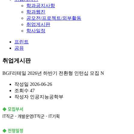
학과공지사항
학과웹진
공모전/프로젝트/외부활동
취업게시판
학사일정
프린트
공유
취업게시판
BGF리테일 2026년 하반기 전환형 인턴십 모집
N
작성일
2026-06-26
조회수
47
작성자
인공지능공학부
◆ 모집부서
IT직군 - 개발운영
IT직군 - IT기획
◆ 전형일정