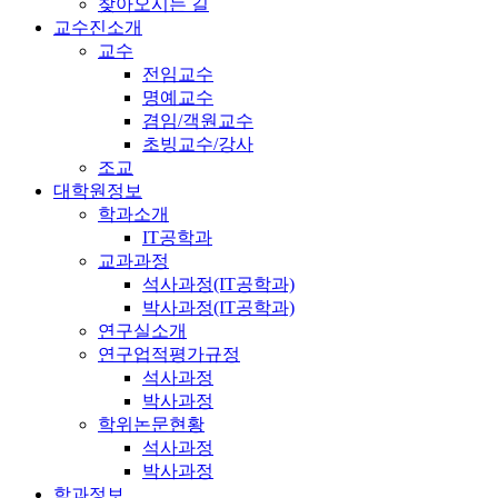
찾아오시는 길
교수진소개
교수
전임교수
명예교수
겸임/객원교수
초빙교수/강사
조교
대학원정보
학과소개
IT공학과
교과과정
석사과정(IT공학과)
박사과정(IT공학과)
연구실소개
연구업적평가규정
석사과정
박사과정
학위논문현황
석사과정
박사과정
학과정보