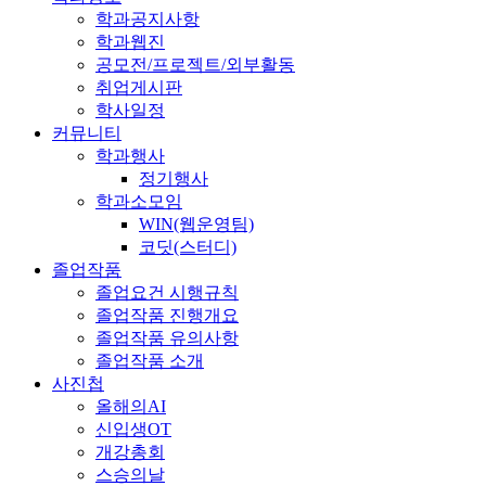
학과공지사항
학과웹진
공모전/프로젝트/외부활동
취업게시판
학사일정
커뮤니티
학과행사
정기행사
학과소모임
WIN(웹운영팀)
코딧(스터디)
졸업작품
졸업요건 시행규칙
졸업작품 진행개요
졸업작품 유의사항
졸업작품 소개
사진첩
올해의AI
신입생OT
개강총회
스승의날