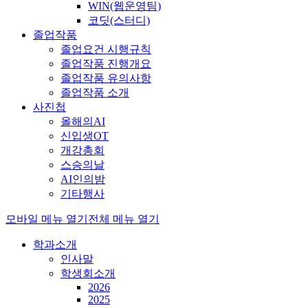
WIN(웹운영팀)
코딧(스터디)
졸업작품
졸업요건 시행규칙
졸업작품 진행개요
졸업작품 유의사항
졸업작품 소개
사진첩
올해의AI
신입생OT
개강총회
스승의날
AI인의밤
기타행사
모바일 메뉴 열기
전체 메뉴 열기
학과소개
인사말
학생회소개
2026
2025