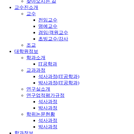
찾아오시는 길
교수진소개
교수
전임교수
명예교수
겸임/객원교수
초빙교수/강사
조교
대학원정보
학과소개
IT공학과
교과과정
석사과정(IT공학과)
박사과정(IT공학과)
연구실소개
연구업적평가규정
석사과정
박사과정
학위논문현황
석사과정
박사과정
학과정보