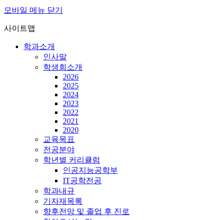
모바일 메뉴 닫기
사이트맵
학과소개
인사말
학생회소개
2026
2025
2024
2023
2022
2021
2020
교육목표
전공분야
학년별 커리큘럼
인공지능공학부
IT공학전공
학과내규
기자재목록
향후전망 및 졸업 후 진로