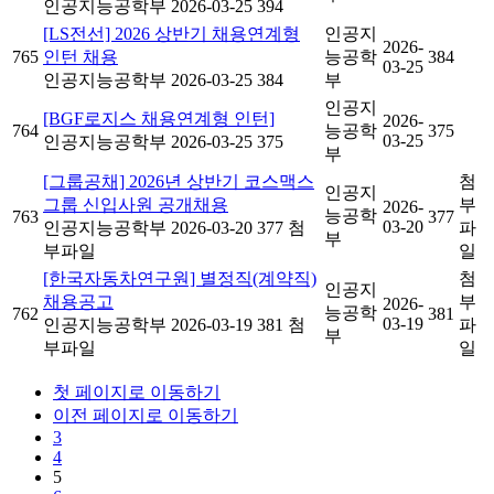
인공지능공학부
2026-03-25
394
[LS전선] 2026 상반기 채용연계형
인공지
2026-
765
인턴 채용
능공학
384
03-25
인공지능공학부
2026-03-25
384
부
인공지
[BGF로지스 채용연계형 인턴]
2026-
764
능공학
375
03-25
인공지능공학부
2026-03-25
375
부
[그룹공채] 2026년 상반기 코스맥스
첨
인공지
그룹 신입사원 공개채용
부
2026-
능공학
763
377
03-20
인공지능공학부
2026-03-20
377
첨
파
부
부파일
일
[한국자동차연구원] 별정직(계약직)
첨
인공지
채용공고
부
2026-
능공학
762
381
03-19
인공지능공학부
2026-03-19
381
첨
파
부
부파일
일
첫 페이지로 이동하기
이전 페이지로 이동하기
3
4
5