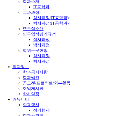
학과소개
IT공학과
교과과정
석사과정(IT공학과)
박사과정(IT공학과)
연구실소개
연구업적평가규정
석사과정
박사과정
학위논문현황
석사과정
박사과정
학과정보
학과공지사항
학과웹진
공모전/프로젝트/외부활동
취업게시판
학사일정
커뮤니티
학과행사
정기행사
학과소모임