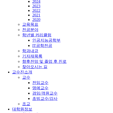
2024
2023
2022
2021
2020
교육목표
전공분야
학년별 커리큘럼
인공지능공학부
IT공학전공
학과내규
기자재목록
향후전망 및 졸업 후 진로
찾아오시는 길
교수진소개
교수
전임교수
명예교수
겸임/객원교수
초빙교수/강사
조교
대학원정보