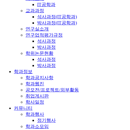
IT공학과
교과과정
석사과정(IT공학과)
박사과정(IT공학과)
연구실소개
연구업적평가규정
석사과정
박사과정
학위논문현황
석사과정
박사과정
학과정보
학과공지사항
학과웹진
공모전/프로젝트/외부활동
취업게시판
학사일정
커뮤니티
학과행사
정기행사
학과소모임