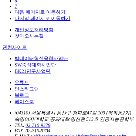
6
7
다음 페이지로 이동하기
마지막 페이지로 이동하기
개인정보처리방침
찾아오시는길
관련사이트
빅데이터혁신융합사업단
SW중심대학사업단
BK21연구사업단
유튜브
인스타그램
블로그
페이스북
(04310) 서울특별시 용산구 청파로47길 100 (청파동2가)
숙명여자대학교 공과대학 명신관 513호 인공지능공학부
TEL.
02-710-9379
FAX. 02-710-9704