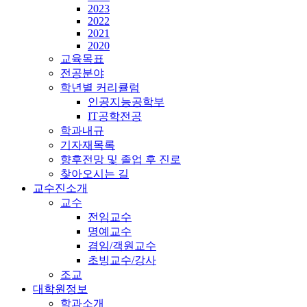
2023
2022
2021
2020
교육목표
전공분야
학년별 커리큘럼
인공지능공학부
IT공학전공
학과내규
기자재목록
향후전망 및 졸업 후 진로
찾아오시는 길
교수진소개
교수
전임교수
명예교수
겸임/객원교수
초빙교수/강사
조교
대학원정보
학과소개