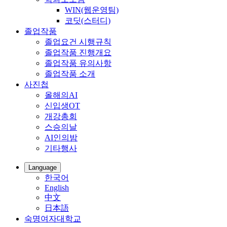
WIN(웹운영팀)
코딧(스터디)
졸업작품
졸업요건 시행규칙
졸업작품 진행개요
졸업작품 유의사항
졸업작품 소개
사진첩
올해의AI
신입생OT
개강총회
스승의날
AI인의밤
기타행사
Language
한국어
English
中文
日本語
숙명여자대학교