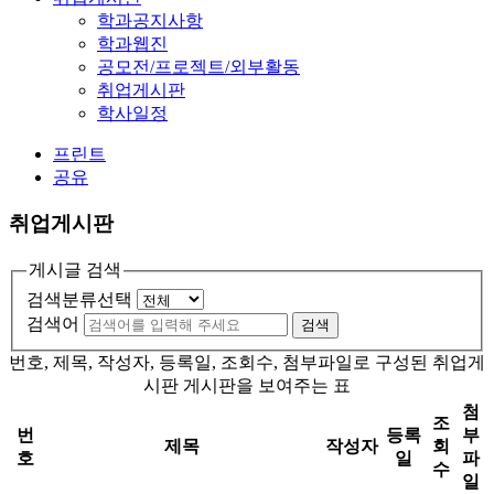
학과공지사항
학과웹진
공모전/프로젝트/외부활동
취업게시판
학사일정
프린트
공유
취업게시판
게시글 검색
검색분류선택
검색어
검색
번호, 제목, 작성자, 등록일, 조회수, 첨부파일로 구성된 취업게
시판 게시판을 보여주는 표
첨
조
번
등록
부
제목
작성자
회
호
일
파
수
일