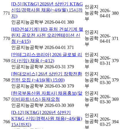
[D-5] [KT&G] 2026년 상반기 KT&G
인공지
신입/경력사원 채용(~4/6(월) 15시까
2026-
능공학
771
380
04-01
지)
부
인공지능공학부
2026-04-01
380
[HD건설기계] HD 퓨처 건설기계 챌
인공지
린지 공모전 사전 오리엔테이션 신
2026-
능공학
770
371
04-01
청 (~4/15)
부
인공지능공학부
2026-04-01
371
[인테그리스코리아] 2026 글로벌 리
인공지
2026-
769
더 (신입) 채용 (~4/12)
능공학
379
03-31
인공지능공학부
2026-03-31
379
부
[현대모비스] 26년 상반기 장학전환
인공지
2026-
768
인턴 모집 (~4/16(목) 15:00)
능공학
379
03-30
인공지능공학부
2026-03-30
379
부
[한국부동산원 자회사] 채용홍보(알
인공지
2026-
767
이비파트너스) 등재요청
능공학
369
03-30
인공지능공학부
2026-03-30
369
부
[D-12] [KT&G] 2026년 상반기
인공지
KT&G 신입/경력사원 채용(~4/6(월)
2026-
능공학
766
394
03-25
15시까지)
부