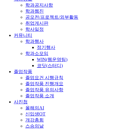
학과공지사항
학과웹진
공모전/프로젝트/외부활동
취업게시판
학사일정
커뮤니티
학과행사
정기행사
학과소모임
WIN(웹운영팀)
코딧(스터디)
졸업작품
졸업요건 시행규칙
졸업작품 진행개요
졸업작품 유의사항
졸업작품 소개
사진첩
올해의AI
신입생OT
개강총회
스승의날