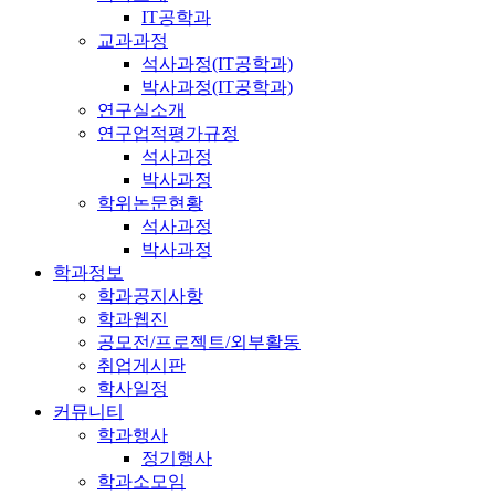
IT공학과
교과과정
석사과정(IT공학과)
박사과정(IT공학과)
연구실소개
연구업적평가규정
석사과정
박사과정
학위논문현황
석사과정
박사과정
학과정보
학과공지사항
학과웹진
공모전/프로젝트/외부활동
취업게시판
학사일정
커뮤니티
학과행사
정기행사
학과소모임