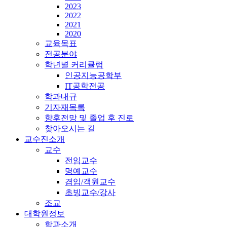
2023
2022
2021
2020
교육목표
전공분야
학년별 커리큘럼
인공지능공학부
IT공학전공
학과내규
기자재목록
향후전망 및 졸업 후 진로
찾아오시는 길
교수진소개
교수
전임교수
명예교수
겸임/객원교수
초빙교수/강사
조교
대학원정보
학과소개