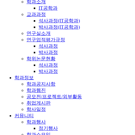
학과소개
IT공학과
교과과정
석사과정(IT공학과)
박사과정(IT공학과)
연구실소개
연구업적평가규정
석사과정
박사과정
학위논문현황
석사과정
박사과정
학과정보
학과공지사항
학과웹진
공모전/프로젝트/외부활동
취업게시판
학사일정
커뮤니티
학과행사
정기행사
학과소모임