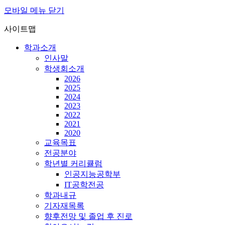
모바일 메뉴 닫기
사이트맵
학과소개
인사말
학생회소개
2026
2025
2024
2023
2022
2021
2020
교육목표
전공분야
학년별 커리큘럼
인공지능공학부
IT공학전공
학과내규
기자재목록
향후전망 및 졸업 후 진로