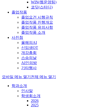
WIN(웹운영팀)
코딧(스터디)
졸업작품
졸업요건 시행규칙
졸업작품 진행개요
졸업작품 유의사항
졸업작품 소개
사진첩
올해의AI
신입생OT
개강총회
스승의날
AI인의밤
기타행사
모바일 메뉴 열기
전체 메뉴 열기
학과소개
인사말
학생회소개
2026
2025