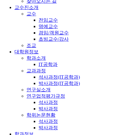
찾아오시는 길
교수진소개
교수
전임교수
명예교수
겸임/객원교수
초빙교수/강사
조교
대학원정보
학과소개
IT공학과
교과과정
석사과정(IT공학과)
박사과정(IT공학과)
연구실소개
연구업적평가규정
석사과정
박사과정
학위논문현황
석사과정
박사과정
학과정보