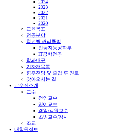
2024
2023
2022
2021
2020
교육목표
전공분야
학년별 커리큘럼
인공지능공학부
IT공학전공
학과내규
기자재목록
향후전망 및 졸업 후 진로
찾아오시는 길
교수진소개
교수
전임교수
명예교수
겸임/객원교수
초빙교수/강사
조교
대학원정보