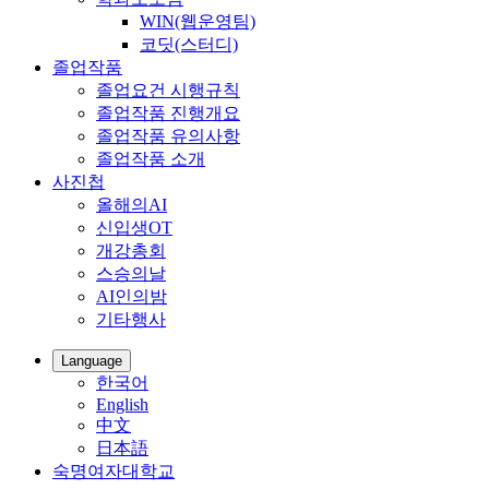
WIN(웹운영팀)
코딧(스터디)
졸업작품
졸업요건 시행규칙
졸업작품 진행개요
졸업작품 유의사항
졸업작품 소개
사진첩
올해의AI
신입생OT
개강총회
스승의날
AI인의밤
기타행사
Language
한국어
English
中文
日本語
숙명여자대학교